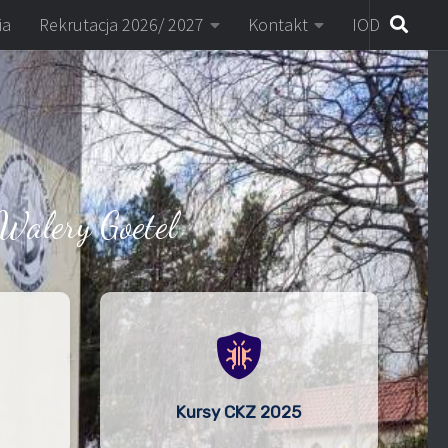
ia
Rekrutacja 2026/ 2027
Kontakt
IOD
Walery Goetel
Kursy CKZ 2025