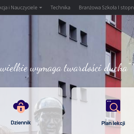
cja i Nauczyciele
Technika
Branżowa Szkoła I stopn
 wielkie wymaga twardości ducha" 
Dziennik
Plan lekcji