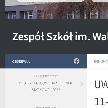
Zespół Szkół im. Wa
INFOR
OBSERWUJ:
NASTĘPNY POST
UW
MIĘDZYKLASOWY TURNIEJ PIŁKI
SIATKOWEJ 2022
11
POPRZEDNI POST