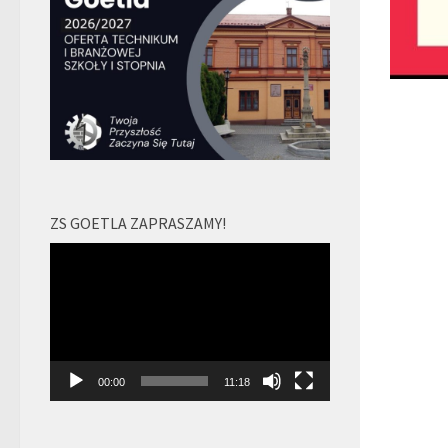
ZS GOETLA ZAPRASZAMY!
Odtwarzacz
video
00:00
11:18