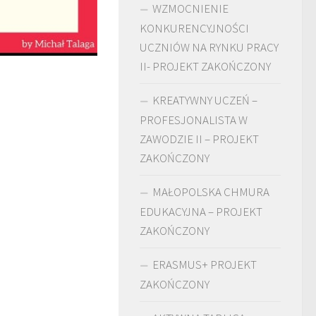
WZMOCNIENIE
KONKURENCYJNOŚCI
UCZNIÓW NA RYNKU PRACY
II- PROJEKT ZAKOŃCZONY
KREATYWNY UCZEŃ –
PROFESJONALISTA W
ZAWODZIE II – PROJEKT
ZAKOŃCZONY
MAŁOPOLSKA CHMURA
EDUKACYJNA – PROJEKT
ZAKOŃCZONY
ERASMUS+ PROJEKT
ZAKOŃCZONY