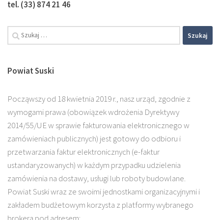
tel. (33) 874 21 46
Szukaj:
Powiat Suski
Począwszy od 18 kwietnia 2019 r., nasz urząd, zgodnie z
wymogami prawa (obowiązek wdrożenia Dyrektywy
2014/55/UE w sprawie fakturowania elektronicznego w
zamówieniach publicznych) jest gotowy do odbioru i
przetwarzania faktur elektronicznych (e-faktur
ustandaryzowanych) w każdym przypadku udzielenia
zamówienia na dostawy, usługi lub roboty budowlane.
Powiat Suski wraz ze swoimi jednostkami organizacyjnymi i
zakładem budżetowym korzysta z platformy wybranego
brokera pod adresem: