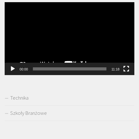
Odtwarzacz
video
00:00
11:18
Technika
Szkoły Branżowe