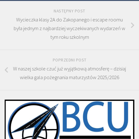
NASTĘPNY POST
Wycieczka klasy 2A do Zakopanego i escape roomu
była jednym z najbardziej wyczekiwanych wydarzeń w
tym roku szkolnym
POPRZEDNI POST
W naszej szkole czuć już wyjątkową atmosferę – dzisiaj
wielka gala pożegnania maturzystów 2025/2026