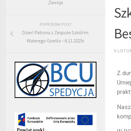
Zawoja
Szk
POPRZEDNI POST
Bes
Dzień Patrona z Zespole Szkół im.
Walerego Goetla – 6.11.2025r.
6 LISTO
Z du
Umiej
prakt
Nasz
komp