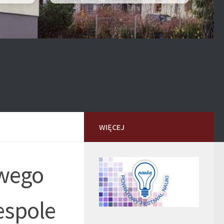
WIĘCEJ
owego
espole