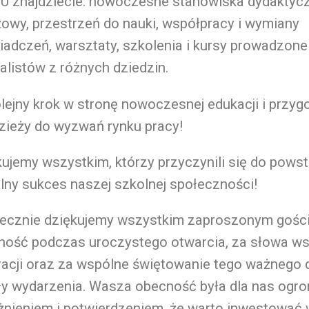
U znajdziecie:
nowoczesne stanowiska dydaktyczn
żowy,
przestrzeń do nauki, współpracy i wymiany
iadczeń,
warsztaty, szkolenia i kursy prowadzone
alistów z różnych dziedzin.
lejny krok w stronę nowoczesnej edukacji i przy
zieży do wyzwań rynku pracy!
ujemy wszystkim, którzy przyczynili się do pows
lny sukces naszej szkolnej społeczności!
ecznie dziękujemy wszystkim zaproszonym gośc
ność podczas uroczystego otwarcia, za słowa wsp
racji oraz za wspólne świętowanie tego ważnego 
ły wydarzenia.
Wasza obecność była dla nas og
żnieniem i potwierdzeniem, że warto inwestować 