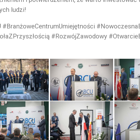
ych ludzi!
 #BranżoweCentrumUmiejętności #NowoczesnaE
ołaZPrzyszłością #RozwójZawodowy #Otwarcie