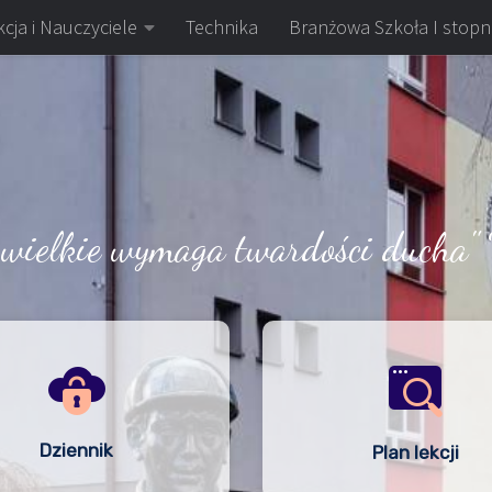
cja i Nauczyciele
Technika
Branżowa Szkoła I stopn
 wielkie wymaga twardości ducha" 
Dziennik
Plan lekcji