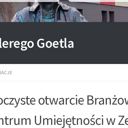
lerego Goetla
MACJE
oczyste otwarcie Branż
ntrum Umiejętności w Z