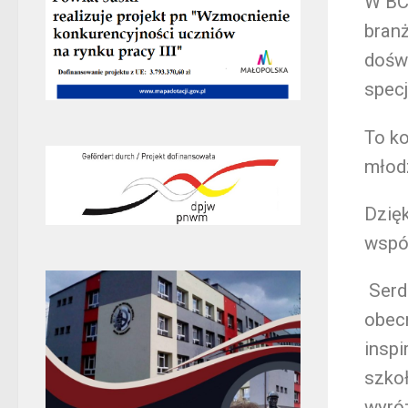
W BC
bran
dośw
specj
To ko
młod
Dzięk
wspó
Serd
obec
inspi
szko
wyró