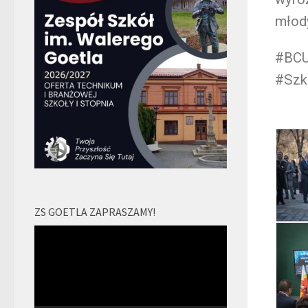
młod
#BCU
#Szk
ZS GOETLA ZAPRASZAMY!
Odtwarzacz
video