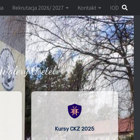
ia
Rekrutacja 2026/ 2027
Kontakt
IOD
Walery Goetel
Kursy CKZ 2025