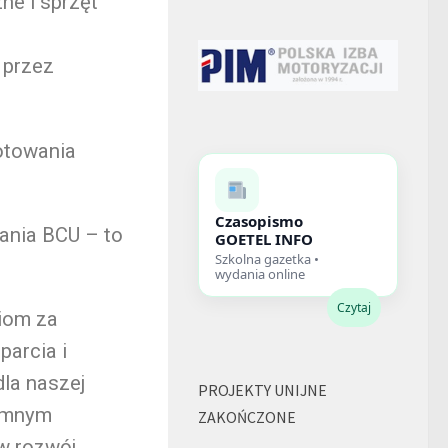
e i sprzęt
 przez
gotowania
Czasopismo
tania BCU – to
GOETEL INFO
Szkolna gazetka •
wydania online
Czytaj
iom za
arcia i
dla naszej
PROJEKTY UNIJNE
romnym
ZAKOŃCZONE
w rozwój