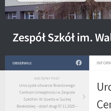
Zespół Szkół im. Wa
INFOR
OBSERWUJ:
NASTĘPNY POST
Ur
Uroczyste otwarcie Branżowego
Centrum Umiejętności w Zespole
Szkół im. W. Goetla w Suchej
Ce
Beskidzkiej – dzień drugi 07.11.2025 –