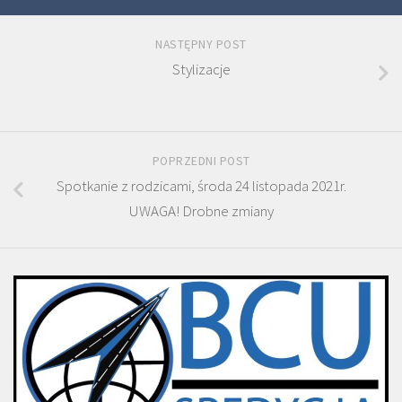
NASTĘPNY POST
Stylizacje
POPRZEDNI POST
Spotkanie z rodzicami, środa 24 listopada 2021r.
UWAGA! Drobne zmiany