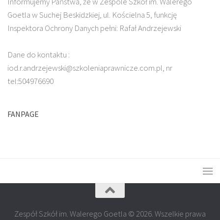
Informujemy Państwa, że w Zespole Szkół im. Walerego
Goetla w Suchej Beskidzkiej, ul. Kościelna 5, funkcję
Inspektora Ochrony Danych pełni: Rafał Andrzejewski
Dane do kontaktu :
iod.r.andrzejewski@szkoleniaprawnicze.com.pl, nr
tel:504976690
FANPAGE
Zespół Szkół im. Walerego Goetla © 2026. Wszelkie prawa