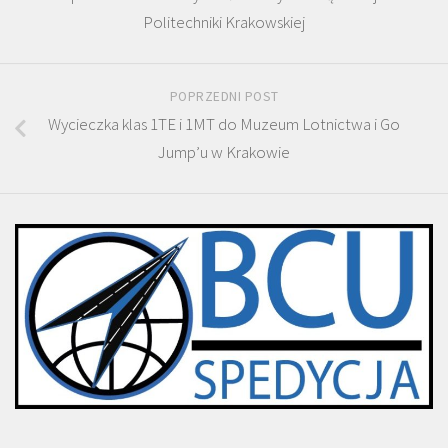
Politechniki Krakowskiej
POPRZEDNI POST
Wycieczka klas 1TE i 1MT do Muzeum Lotnictwa i Go
Jump’u w Krakowie