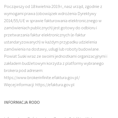
Począwszy od 18 kwietnia 2019 r., nasz urząd, zgodnie z
wymogami prawa (obowiązek wdrożenia Dyrektywy
2014/55/UE w sprawie fakturowania elektronicznego w
zamówieniach publicznych) jest gotowy do odbioru i
przetwarzania faktur elektronicznych (e-faktur
ustandaryzowanych) w każdym przypadku udzielenia
zamówienia na dostawy, usługi lub roboty budowlane.
Powiat Suski wraz ze swoimi jednostkami organizacyjnymi i
zakładem budżetowym korzysta z platformy wybranego
brokera pod adresem:
https://www.brokerinfinite.efaktura.gov.pl/
Więcej informacji: https://efaktura.gov.pl
INFORMACJA RODO