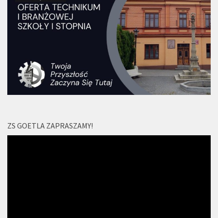
ZS GOETLA ZAPRASZAMY!
Odtwarzacz
video