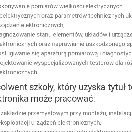
okonywanie pomiarów wielkości elektrycznych i
ieelektrycznych oraz parametrów technicznych uk
rządzeń elektronicznych,
iagnozowanie stanu elementów, układów i urządz
lektronicznych oraz naprawianie uszkodzonego sp
osługiwanie się aparaturą pomiarową i diagnostyc
rojektowanie wyspecjalizowanych testerów dla r
lektronicznych.
olwent szkoły, który uzyska tytuł 
ktronika może pracować:
 zakładzie przemysłowym przy montażu, instalacji
 eksploatacji urządzeń elektronicznych,
 warsztacie naprawczym sprzętu elektronicznego