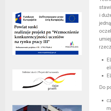
stawi
i duż
jedną
ocze
umiej
rzecz
E
e
E
Do p
c
m