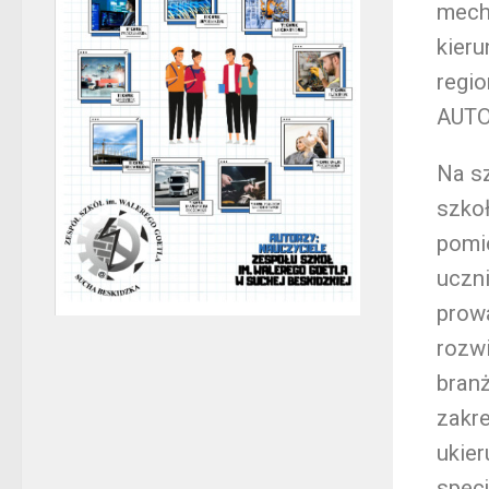
mecha
kier
regio
AUTO
Na s
szkoł
pomie
uczni
prow
rozwi
branż
zakre
ukier
specj