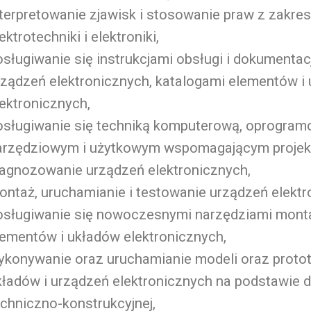
nterpretowanie zjawisk i stosowanie praw z zakre
ektrotechniki i elektroniki,
osługiwanie się instrukcjami obsługi i dokumenta
rządzeń elektronicznych, katalogami elementów i
lektronicznych,
osługiwanie się techniką komputerową, oprogra
arzędziowym i użytkowym wspomagającym projek
iagnozowanie urządzeń elektronicznych,
ontaż, uruchamianie i testowanie urządzeń elektr
osługiwanie się nowoczesnymi narzędziami mont
lementów i układów elektronicznych,
ykonywanie oraz uruchamianie modeli oraz proto
kładów i urządzeń elektronicznych na podstawie 
echniczno-konstrukcyjnej,