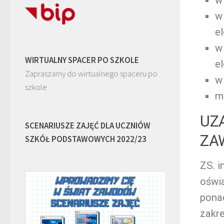
w
e
w
WIRTUALNY SPACER PO SZKOLE
el
Zapraszamy do wirtualnego spaceru po
w
szkole
m
UZ
SCENARIUSZE ZAJĘĆ DLA UCZNIÓW
ZA
SZKÓŁ PODSTAWOWYCH 2022/23
ZS. i
oświ
pona
zakre