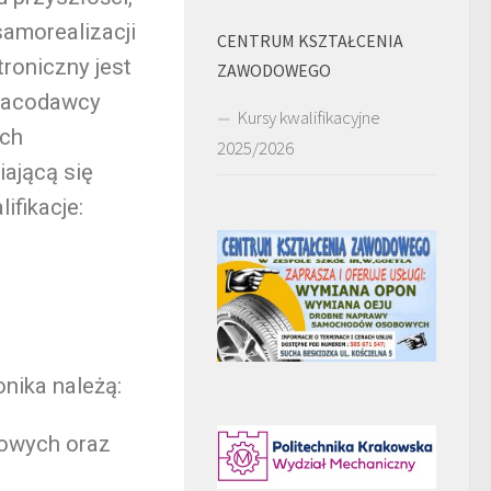
samorealizacji
CENTRUM KSZTAŁCENIA
troniczny jest
ZAWODOWEGO
Pracodawcy
Kursy kwalifikacyjne
ych
2025/2026
iającą się
ifikacje:
nika należą:
kowych oraz