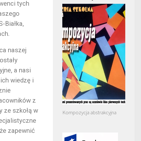
lwenci tych
naszego
S-Białka,
ach.
ca naszej
ostały
jne, a nasi
ich wiedzę i
znie
racowników z
y ze szkołą w
Kompozycja abstrakcyjna
ecjalistyczne
oże zapewnić