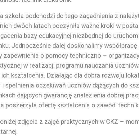
a szkoła podchodzi do tego zagadnienia z należy
nich dwóch latach poczyniła ważne kroki w posta
gacenia bazy edukacyjnej niezbędnej do uruchomi
nku. Jednocześnie dalej doskonalimy współpracę z
 zapewnienia o pomocy techniczno – organizacyj
tycznej w realizacji programu nauczania ucznió
 ich kształcenia. Działając dla dobra rozwoju loka
 i spełnienia oczekiwań uczniów dążących do ksz
nkach dających gwarancję znalezienia dobrej pra
a poszerzyła ofertę kształcenia o zawód: technik 
żej zdjęcia z zajęć praktycznych w CKZ – mont
itarnej.