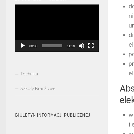
d
Odtwarzacz
n
video
u
d
e
00:00
11:18
p
p
e
Technika
Abs
Szkoły Branżowe
ele
w
BIULETYN INFORMACJI PUBLICZNEJ
i
w