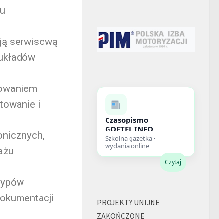
su
cją serwisową
 układów
mowaniem
towanie i
Czasopismo
GOETEL INFO
onicznych,
Szkolna gazetka •
wydania online
ażu
Czytaj
typów
dokumentacji
PROJEKTY UNIJNE
ZAKOŃCZONE