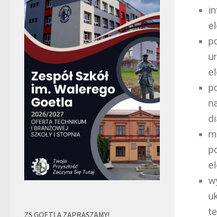
i
el
p
u
e
p
n
d
m
p
e
w
u
t
ZS GOETLA ZAPRASZAMY!