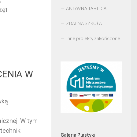
AKTYWNA TABLICA
zęt
ZDALNA SZKOŁA
Inne projekty zakończone
CENIA W
wką
icznej. W tym
 technik
Galeria Plastyki