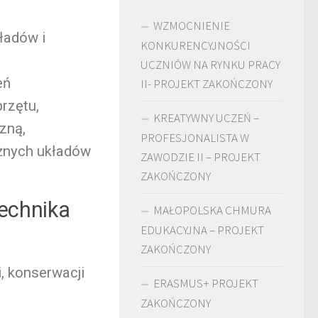
WZMOCNIENIE
ładów i
KONKURENCYJNOŚCI
UCZNIÓW NA RYNKU PRACY
eń
II- PROJEKT ZAKOŃCZONY
rzętu,
KREATYWNY UCZEŃ –
zną,
PROFESJONALISTA W
óżnych układów
ZAWODZIE II – PROJEKT
ZAKOŃCZONY
technika
MAŁOPOLSKA CHMURA
EDUKACYJNA – PROJEKT
ZAKOŃCZONY
, konserwacji
ERASMUS+ PROJEKT
ZAKOŃCZONY
,