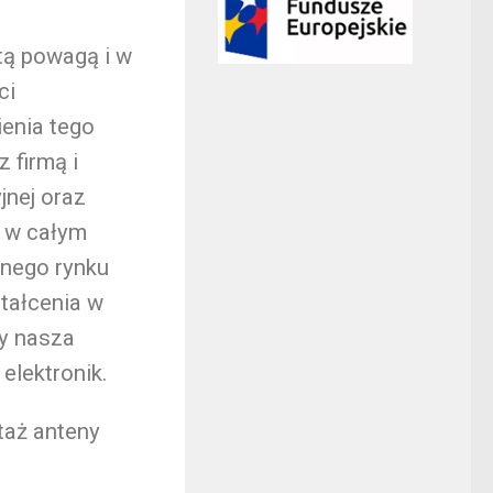
tą powagą i w
ci
enia tego
 firmą i
nej oraz
w w całym
lnego rynku
tałcenia w
cy nasza
elektronik.
aż anteny