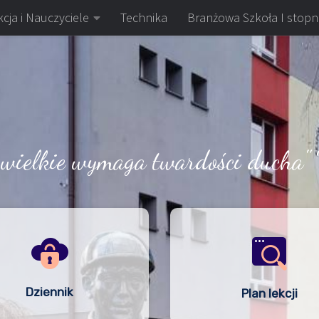
cja i Nauczyciele
Technika
Branżowa Szkoła I stopn
 wielkie wymaga twardości ducha" 
Dziennik
Plan lekcji