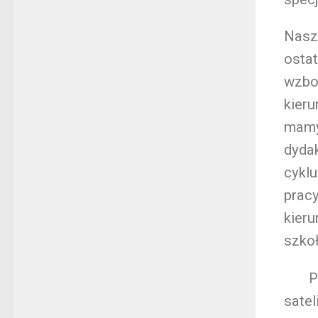
Nasz
ostat
wzbo
kieru
mamy
dydak
cyklu
pracy
kieru
szkoł
Poni
satel