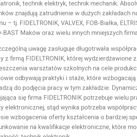
tronik, technik elektryk, technik mechanik. Abso
unków znajdują zatrudnienie w dużych zakładach 
nu – tj. FIDELTRONIK, VALVEX, FOB-Białka, ELTRI
-BAST Maków oraz wielu innych mniejszych firm
zczególną uwagę zasługuje długotrwała współpra
y z firmą FIDELTRONIK, której wydzierdżawione z
szczenia warsztatów szkolnych na cele produkcy
owie odbywają praktyki i staże, które wzbogacają 
adzą do podjęcia pracy w tym zakładzie. Dynamic
jająca się firma FIDELTRONIK potrzebuje wielu p
y elektronicznej, stąd wynika potrzeba współprac
sie wzbogacenia oferty kształcenia o bardziej sp
unkowanie na kwalifikacje elektroniczne, które m
alność: technik elektronik