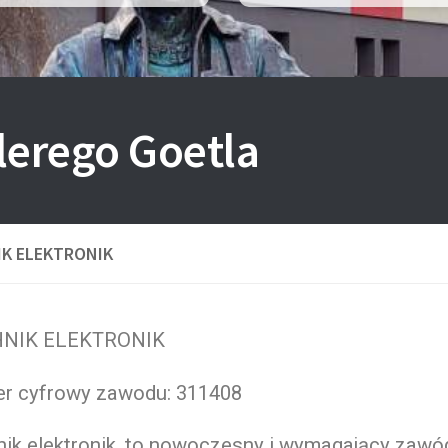
lerego Goetla
K ELEKTRONIK
NIK ELEKTRONIK
r cyfrowy zawodu: 311408
ik elektronik, to nowoczesny i wymagający zawód