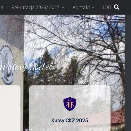
ia
Rekrutacja 2026/ 2027
Kontakt
IOD
Walery Goetel
Kursy CKZ 2025