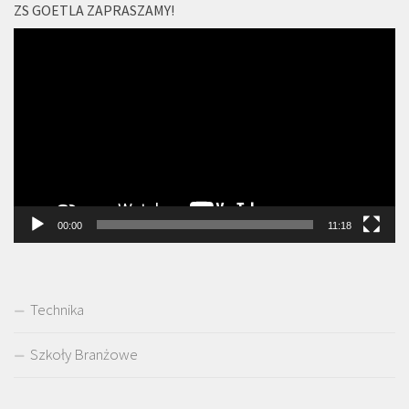
ZS GOETLA ZAPRASZAMY!
Odtwarzacz
video
00:00
11:18
Technika
Szkoły Branżowe