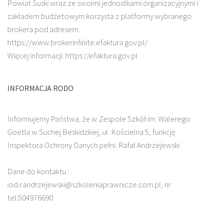
Powiat Suski wraz ze swoimi jednostkami organizacyjnymi i
zakładem budżetowym korzysta z platformy wybranego
brokera pod adresem:
https://www.brokerinfinite.efaktura.gov.pl/
Więcej informacji: https://efaktura.gov.pl
INFORMACJA RODO
Informujemy Państwa, że w Zespole Szkół im. Walerego
Goetla w Suchej Beskidzkiej, ul. Kościelna 5, funkcję
Inspektora Ochrony Danych pełni: Rafał Andrzejewski
Dane do kontaktu :
iod.r.andrzejewski@szkoleniaprawnicze.com.pl, nr
tel:504976690