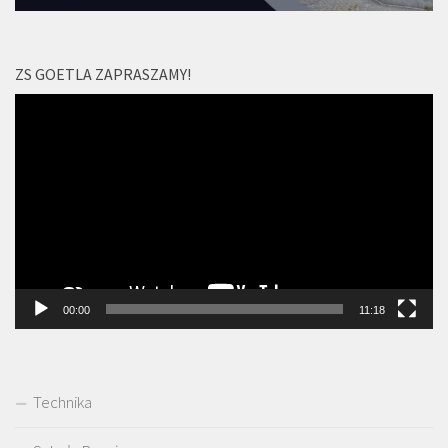
ZS GOETLA ZAPRASZAMY!
Odtwarzacz
video
00:00
11:18
Technika