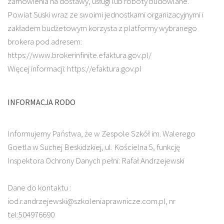
zamówienia na dostawy, usługi lub roboty budowlane.
Powiat Suski wraz ze swoimi jednostkami organizacyjnymi i
zakładem budżetowym korzysta z platformy wybranego
brokera pod adresem:
https://www.brokerinfinite.efaktura.gov.pl/
Więcej informacji: https://efaktura.gov.pl
INFORMACJA RODO
Informujemy Państwa, że w Zespole Szkół im. Walerego
Goetla w Suchej Beskidzkiej, ul. Kościelna 5, funkcję
Inspektora Ochrony Danych pełni: Rafał Andrzejewski
Dane do kontaktu :
iod.r.andrzejewski@szkoleniaprawnicze.com.pl, nr
tel:504976690