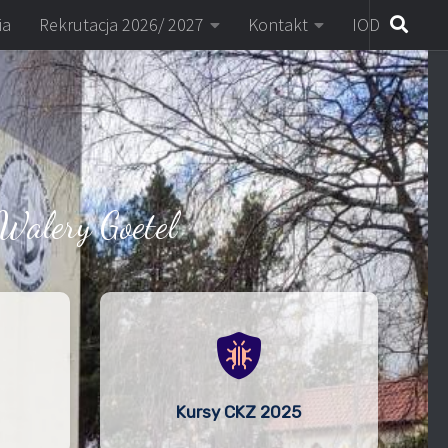
ia
Rekrutacja 2026/ 2027
Kontakt
IOD
Walery Goetel
Kursy CKZ 2025