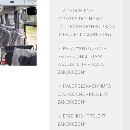
WZMOCNIENIE
KONKURENCYJNOŚCI
UCZNIÓW NA RYNKU PRACY
II- PROJEKT ZAKOŃCZONY
KREATYWNY UCZEŃ –
PROFESJONALISTA W
ZAWODZIE II – PROJEKT
ZAKOŃCZONY
MAŁOPOLSKA CHMURA
EDUKACYJNA – PROJEKT
ZAKOŃCZONY
ERASMUS+ PROJEKT
ZAKOŃCZONY