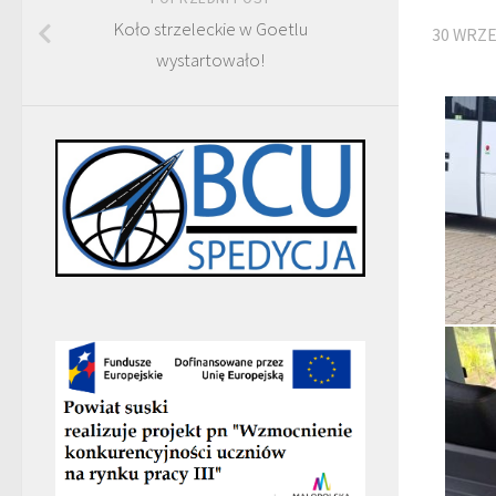
Koło strzeleckie w Goetlu
30 WRZE
wystartowało!