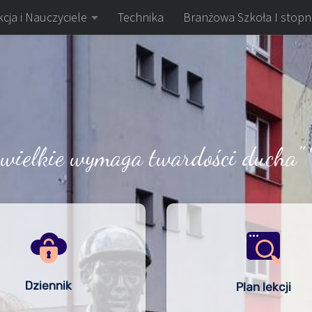
cja i Nauczyciele
Technika
Branżowa Szkoła I stopn
 wielkie wymaga twardości ducha" 
Dziennik
Plan lekcji