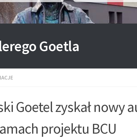
lerego Goetla
MACJE
ski Goetel zyskał nowy 
ramach projektu BCU