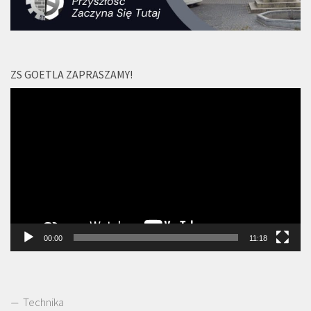
ZS GOETLA ZAPRASZAMY!
Odtwarzacz
video
00:00
11:18
Technika