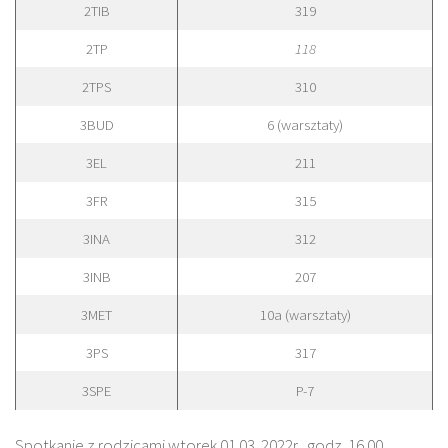
2TIB
319
2TP
118
2TPS
310
3BUD
6 (warsztaty)
3EL
211
3FR
315
3INA
312
3INB
207
3MET
10a (warsztaty)
3PS
317
3SPE
P-7
Spotkanie z rodzicami wtorek 01.03. 2022r., godz. 16.00