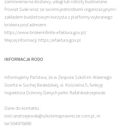
zamówienia na dostawy, usługi lub roboty budowlane.
Powiat Suski wraz ze swoimi jednostkami organizacyjnymi i
zakładem budżetowym korzysta z platformy wybranego
brokera pod adresem:
https://www.brokerinfinite.efaktura.gov.pl/
Więcej informacji: https://efaktura.gov.pl
INFORMACJA RODO
Informujemy Państwa, że w Zespole Szkół im. Walerego
Goetla w Suchej Beskidzkiej, ul. Kościelna 5, funkcję
Inspektora Ochrony Danych pełni: Rafał Andrzejewski
Dane do kontaktu :
iod.r.andrzejewski@szkoleniaprawnicze.com.pl, nr
tel:504976690