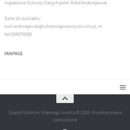
Inspektora Ochrony Danych pełni: Rafał Andrzejewski
Dane do kontaktu :
iod.r.andrzejewski@szkoleniaprawnicze.com.pl, nr
tel:504976690
FANPAGE
Zespół Szkół im. Walerego Goetla © 2026. Wszelkie prawa
zastrzeżone