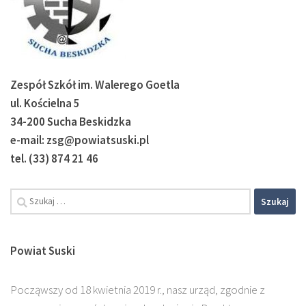
Zespół Szkół im. Walerego Goetla
ul. Kościelna 5
34-200 Sucha Beskidzka
e-mail: zsg@powiatsuski.pl
tel. (33) 874 21 46
Powiat Suski
Począwszy od 18 kwietnia 2019 r., nasz urząd, zgodnie z