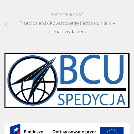
POPRZEDNI POST
Trzeci dzień IX Powiatowego Festiwalu Nauki –
zdjęcia z wydarzenia