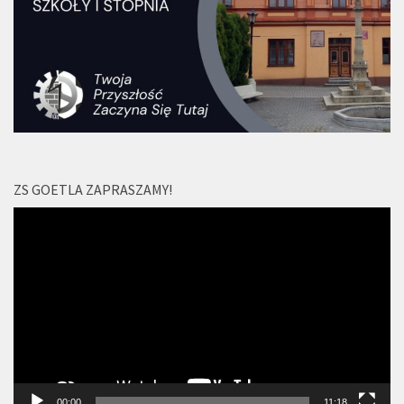
ZS GOETLA ZAPRASZAMY!
Odtwarzacz
video
00:00
11:18