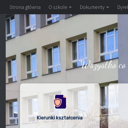
Strona główna
O szkole
Dokumenty
Dyrek
Skip to content
"Wszystko co
Kierunki kształcenia