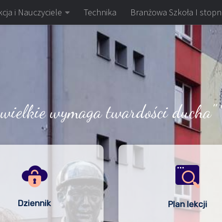
cja i Nauczyciele
Technika
Branżowa Szkoła I stopn
 wielkie wymaga twardości ducha" 
Dziennik
Plan lekcji