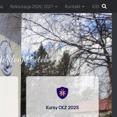
ia
Rekrutacja 2026/ 2027
Kontakt
IOD
Walery Goetel
Kursy CKZ 2025