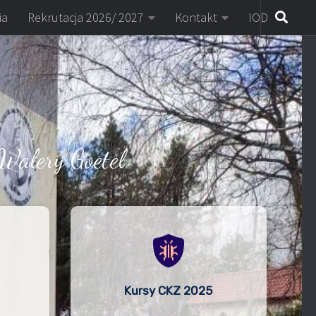
ia
Rekrutacja 2026/ 2027
Kontakt
IOD
Walery Goetel
Kursy CKZ 2025