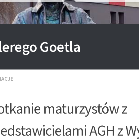
lerego Goetla
MACJE
otkanie maturzystów z
zedstawicielami AGH z W