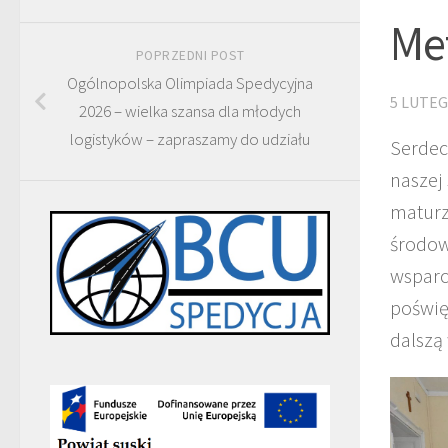
Met
POPRZEDNI POST
Ogólnopolska Olimpiada Spedycyjna
5 LUTEG
2026 – wielka szansa dla młodych
logistyków – zapraszamy do udziału
Serdec
naszej
maturz
środow
wsparc
poświę
dalszą