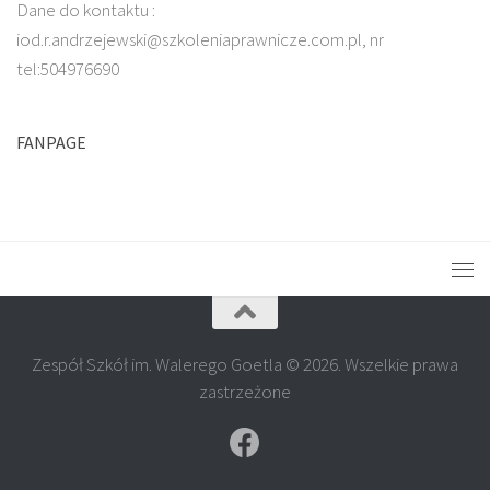
Dane do kontaktu :
iod.r.andrzejewski@szkoleniaprawnicze.com.pl, nr
tel:504976690
FANPAGE
Zespół Szkół im. Walerego Goetla © 2026. Wszelkie prawa
zastrzeżone