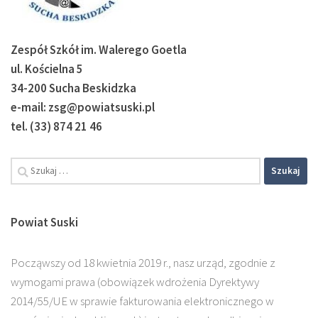
Zespół Szkół im. Walerego Goetla
ul. Kościelna 5
34-200 Sucha Beskidzka
e-mail: zsg@powiatsuski.pl
tel. (33) 874 21 46
Szukaj:
Powiat Suski
Począwszy od 18 kwietnia 2019 r., nasz urząd, zgodnie z
wymogami prawa (obowiązek wdrożenia Dyrektywy
2014/55/UE w sprawie fakturowania elektronicznego w