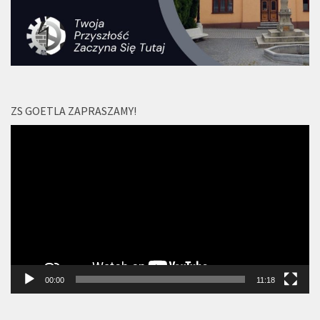
ZS GOETLA ZAPRASZAMY!
Odtwarzacz
video
00:00
11:18