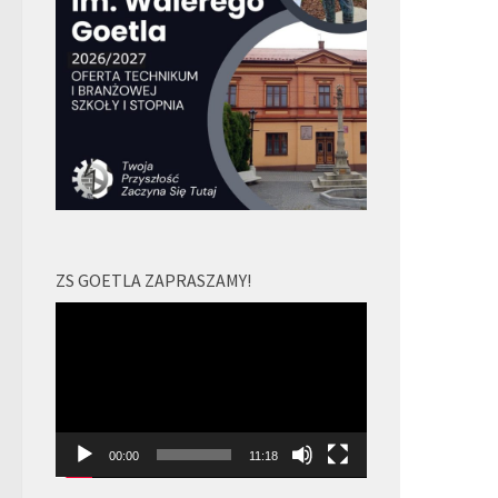
ZS GOETLA ZAPRASZAMY!
Odtwarzacz
video
00:00
11:18