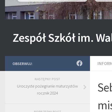
Zespół Szkół im. Wa
INFOR
OBSERWUJ:
NASTĘPNY POST
Seb
Uroczyste pożegnanie maturzystów
rocznik 2024
mi
POPRZEDNI POST