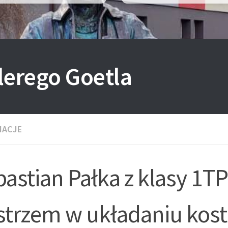
lerego Goetla
MACJE
astian Pałka z klasy 1TP
strzem w układaniu kost