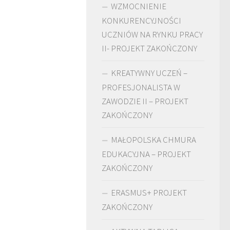
WZMOCNIENIE
KONKURENCYJNOŚCI
UCZNIÓW NA RYNKU PRACY
II- PROJEKT ZAKOŃCZONY
KREATYWNY UCZEŃ –
PROFESJONALISTA W
ZAWODZIE II – PROJEKT
ZAKOŃCZONY
MAŁOPOLSKA CHMURA
EDUKACYJNA – PROJEKT
ZAKOŃCZONY
ERASMUS+ PROJEKT
ZAKOŃCZONY