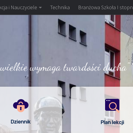
cja i Nauczyciele
Technika
Branżowa Szkoła I stopn
 wielkie wymaga twardości ducha" 
Dziennik
Plan lekcji