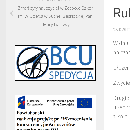
Ru
Zmarł były nauczyciel w Zespole Szkół
im. W. Goetla w Suchej Beskidzkiej Pan
Henry Borowy
25 KWIE
W dniu
na czas
Ułożen
Zwycię
Drugie
trzeci
z kolei