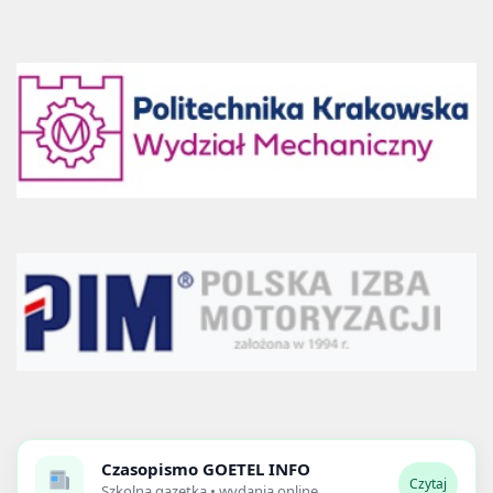
Czasopismo
GOETEL INFO
Czytaj
Szkolna gazetka • wydania online