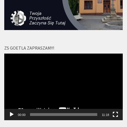
ZS GOETLA ZAPRASZAMY!
Odtwarzacz
video
00:00
11:18