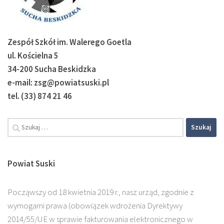
Zespół Szkół im. Walerego Goetla
ul. Kościelna 5
34-200 Sucha Beskidzka
e-mail: zsg@powiatsuski.pl
tel. (33) 874 21 46
Szukaj:
Powiat Suski
Począwszy od 18 kwietnia 2019 r., nasz urząd, zgodnie z
wymogami prawa (obowiązek wdrożenia Dyrektywy
2014/55/UE w sprawie fakturowania elektronicznego w