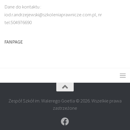
Dane do kontaktu :
iod.r.andrzejewski@szkoleniaprawnicze.com.pl, nr
tel:504976690
FANPAGE
Zespół Szkół im. Walerego Goetla © 2026. Wszelkie prawa
zastrzeżone