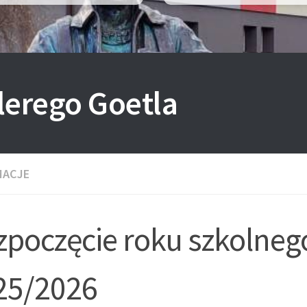
lerego Goetla
MACJE
zpoczęcie roku szkolneg
25/2026