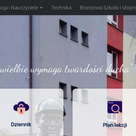
cja i Nauczyciele
Technika
Branżowa Szkoła I stopn
 wielkie wymaga twardości ducha" 
Dziennik
Plan lekcji