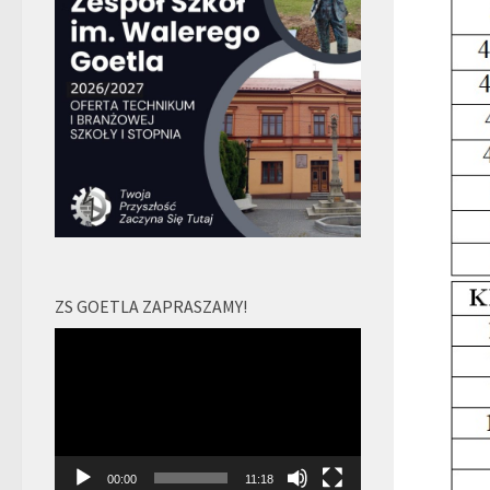
ZS GOETLA ZAPRASZAMY!
Odtwarzacz
video
00:00
11:18