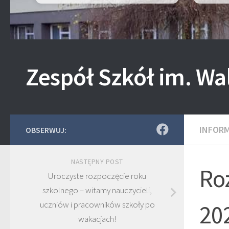
Zespół Szkół im. Wa
INFOR
OBSERWUJ:
NASTĘPNY POST
Ro
Uroczyste rozpoczęcie roku
szkolnego – witamy nauczycieli,
uczniów i pracowników szkoły po
20
wakacjach!