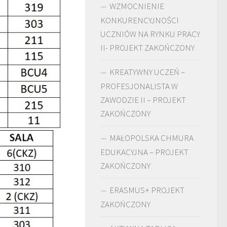
WZMOCNIENIE
KONKURENCYJNOŚCI
UCZNIÓW NA RYNKU PRACY
II- PROJEKT ZAKOŃCZONY
KREATYWNY UCZEŃ –
PROFESJONALISTA W
ZAWODZIE II – PROJEKT
ZAKOŃCZONY
MAŁOPOLSKA CHMURA
EDUKACYJNA – PROJEKT
ZAKOŃCZONY
ERASMUS+ PROJEKT
ZAKOŃCZONY