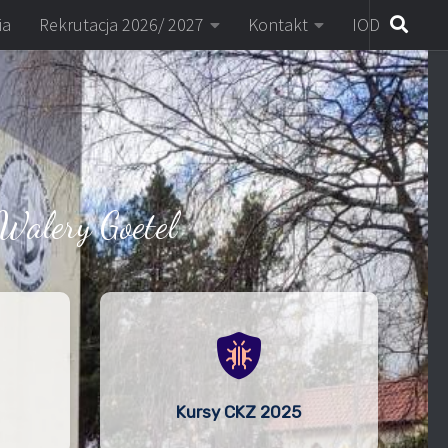
ia
Rekrutacja 2026/ 2027
Kontakt
IOD
Walery Goetel
Kursy CKZ 2025