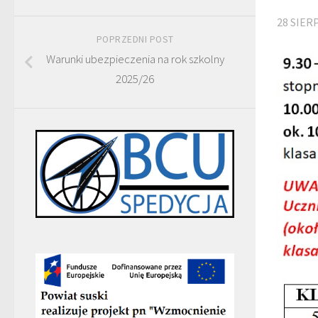
28 SIER
POPRZEDNI POST
Warunki ubezpieczenia na rok szkolny
2025/26