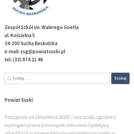
Zespół Szkół im. Walerego Goetla
ul. Kościelna 5
34-200 Sucha Beskidzka
e-mail: zsg@powiatsuski.pl
tel. (33) 874 21 46
Szukaj:
Powiat Suski
Począwszy od 18 kwietnia 2019 r., nasz urząd, zgodnie z
wymogami prawa (obowiązek wdrożenia Dyrektywy
2014/55/UE w sprawie fakturowania elektronicznego w