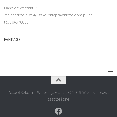
Dane do kontaktu :
iod.r.andrzejewski@szkoleniaprawnicze.com.pl, nr
tel:504976690
FANPAGE
Zespół Szkół im. Walerego Goetla © 2026. Wszelkie prawa
zastrzeżone