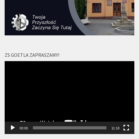
ZS GOETLA ZAPRASZAMY!
Odtwarzacz
video
00:00
11:18