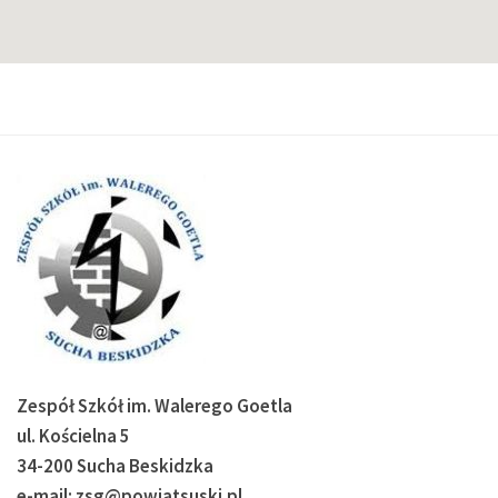
Zespół Szkół im. Walerego Goetla
ul. Kościelna 5
34-200 Sucha Beskidzka
e-mail: zsg@powiatsuski.pl