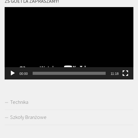
ZS GOETLA ZAPRASZAMY!
Odtwarzacz
video
00:00
11:18
Technika
Szkoły Branżowe