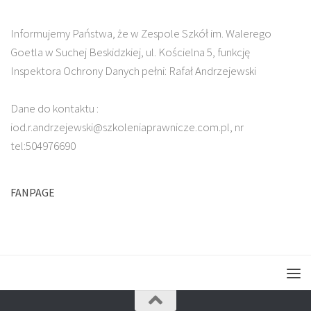
Informujemy Państwa, że w Zespole Szkół im. Walerego
Goetla w Suchej Beskidzkiej, ul. Kościelna 5, funkcję
Inspektora Ochrony Danych pełni: Rafał Andrzejewski
Dane do kontaktu :
iod.r.andrzejewski@szkoleniaprawnicze.com.pl, nr
tel:504976690
FANPAGE