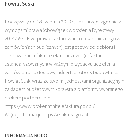
Powiat Suski
Począwszy od 18 kwietnia 2019 r., nasz urząd, zgodnie z
wymogami prawa (obowiązek wdrożenia Dyrektywy
2014/55/UE w sprawie fakturowania elektronicznego w
zamówieniach publicznych) jest gotowy do odbioru i
przetwarzania faktur elektronicznych (e-faktur
ustandaryzowanych) w każdym przypadku udzielenia
zamówienia na dostawy, usługi lub roboty budowlane.
Powiat Suski wraz ze swoimi jednostkami organizacyjnymi i
zakładem budżetowym korzysta z platformy wybranego
brokera pod adresem:
https://www.brokerinfinite.efaktura.gov.pl/
Więcej informacji: https://efaktura.gov.pl
INFORMACJA RODO