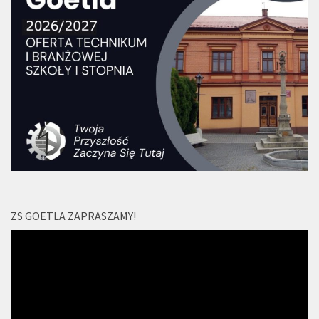
ZS GOETLA ZAPRASZAMY!
Odtwarzacz
video