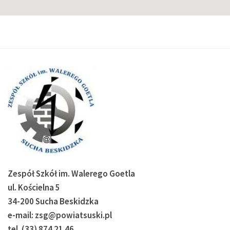
Zespół Szkół im. Walerego Goetla
ul. Kościelna 5
34-200 Sucha Beskidzka
e-mail: zsg@powiatsuski.pl
tel. (33) 874 21 46