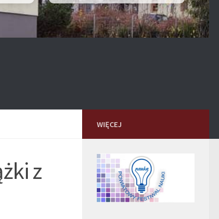
WIĘCEJ
żki z