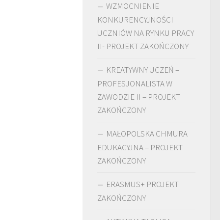
WZMOCNIENIE
KONKURENCYJNOŚCI
UCZNIÓW NA RYNKU PRACY
II- PROJEKT ZAKOŃCZONY
KREATYWNY UCZEŃ –
PROFESJONALISTA W
ZAWODZIE II – PROJEKT
ZAKOŃCZONY
MAŁOPOLSKA CHMURA
EDUKACYJNA – PROJEKT
ZAKOŃCZONY
ERASMUS+ PROJEKT
ZAKOŃCZONY