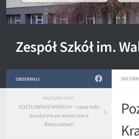
Zespół Szkół im. Wa
INFOR
OBSERWUJ:
NASTĘPNY POST
Po
GOETLOWSKIE WIERCHY – nasze koło
turystyczne po wycieczce w
Bieszczadach
Kr