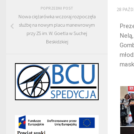
POPRZEDNI POST
28 PAŹD
Nowa ciężarówka wczoraj rozpoczęła
służbę na nowym placu manewrowym
Preze
przy ZS im. W. Goetla w Suchej
Nelą,
Beskidzkiej
Gombr
młodz
maski