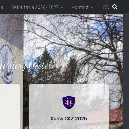
ia
Rekrutacja 2026/ 2027
Kontakt
IOD
Walery Goetel
Kursy CKZ 2025