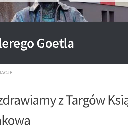
lerego Goetla
MACJE
zdrawiamy z Targów Ksią
akowa