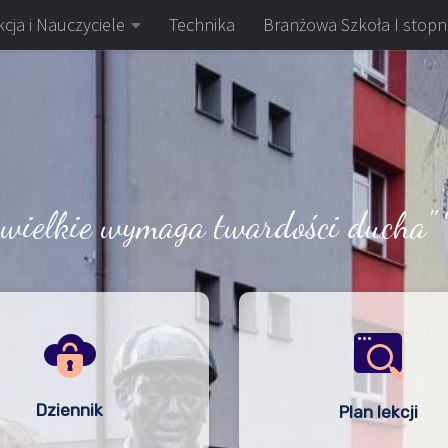
cja i Nauczyciele
Technika
Branżowa Szkoła I stopn
 wielkie wymaga twardości ducha" 
Dziennik
Plan lekcji