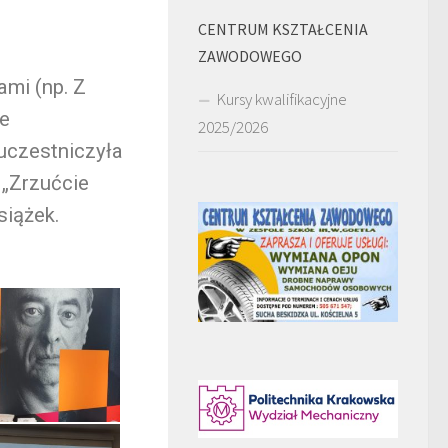
CENTRUM KSZTAŁCENIA
ZAWODOWEGO
ami (np. Z
Kursy kwalifikacyjne
ie
2025/2026
 uczestniczyła
 „Zrzućcie
siążek.