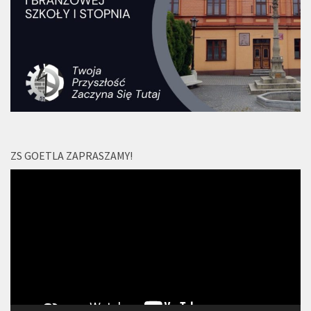
ZS GOETLA ZAPRASZAMY!
Odtwarzacz
video