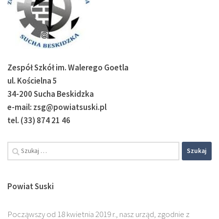
Zespół Szkół im. Walerego Goetla
ul. Kościelna 5
34-200 Sucha Beskidzka
e-mail: zsg@powiatsuski.pl
tel. (33) 874 21 46
Szukaj:
Powiat Suski
Począwszy od 18 kwietnia 2019 r., nasz urząd, zgodnie z