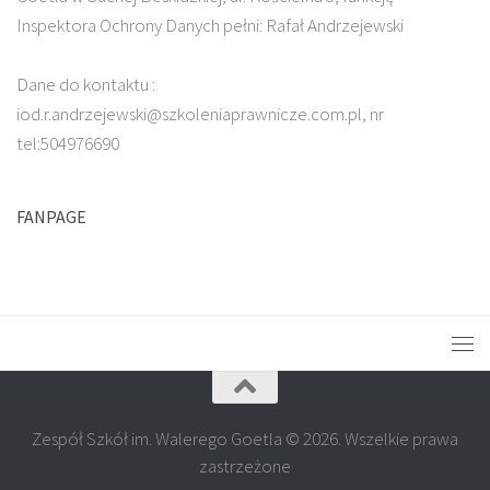
Inspektora Ochrony Danych pełni: Rafał Andrzejewski
Dane do kontaktu :
iod.r.andrzejewski@szkoleniaprawnicze.com.pl, nr
tel:504976690
FANPAGE
Zespół Szkół im. Walerego Goetla © 2026. Wszelkie prawa
zastrzeżone