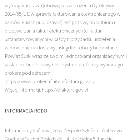
wymogami prawa (obowiązek wdrożenia Dyrektywy
2014/55/UE w sprawie fakturowania elektronicznego w
zamówieniach publicznych) jest gotowy do odbioru i
przetwarzania faktur elektronicznych (e-faktur
ustandaryzowanych) w każdym przypadku udzielenia
zamówienia na dostawy, usługi lub roboty budowlane.
Powiat Suski wraz ze swoimi jednostkami organizacyjnymi i
zakładem budżetowym korzysta z platformy wybranego
brokera pod adresem:
https://www.brokerinfinite.efaktura.gov.pl/
Więcej informacji: https://efaktura.gov.pl
INFORMACJA RODO
Informujemy Państwa, że w Zespole Szkół im. Walerego
Goetla w Suchej Beskidzkiej, ul. Kościelna 5, funkcję