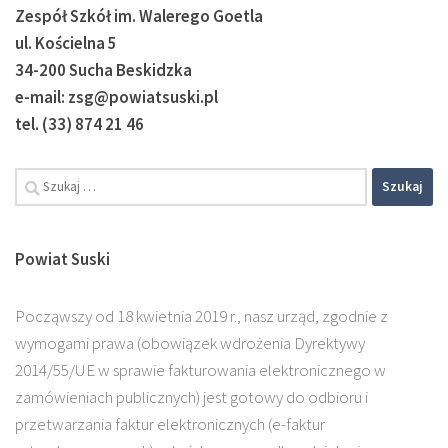
Zespół Szkół im. Walerego Goetla
ul. Kościelna 5
34-200 Sucha Beskidzka
e-mail: zsg@powiatsuski.pl
tel. (33) 874 21 46
Powiat Suski
Począwszy od 18 kwietnia 2019 r., nasz urząd, zgodnie z
wymogami prawa (obowiązek wdrożenia Dyrektywy
2014/55/UE w sprawie fakturowania elektronicznego w
zamówieniach publicznych) jest gotowy do odbioru i
przetwarzania faktur elektronicznych (e-faktur