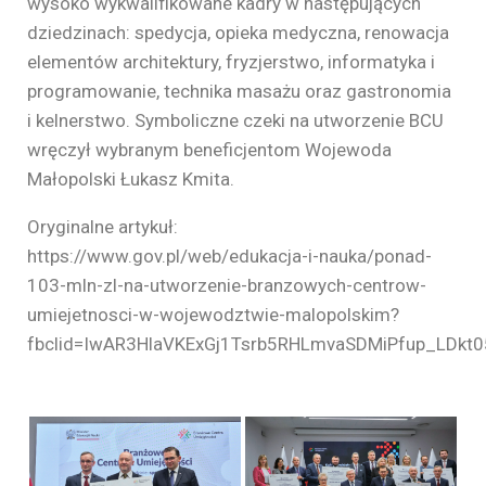
wysoko wykwalifikowane kadry w następujących
dziedzinach: spedycja, opieka medyczna, renowacja
elementów architektury, fryzjerstwo, informatyka i
programowanie, technika masażu oraz gastronomia
i kelnerstwo. Symboliczne czeki na utworzenie BCU
wręczył wybranym beneficjentom Wojewoda
Małopolski Łukasz Kmita.
Oryginalne artykuł:
https://www.gov.pl/web/edukacja-i-nauka/ponad-
103-mln-zl-na-utworzenie-branzowych-centrow-
umiejetnosci-w-wojewodztwie-malopolskim?
fbclid=IwAR3HlaVKExGj1Tsrb5RHLmvaSDMiPfup_LDkt