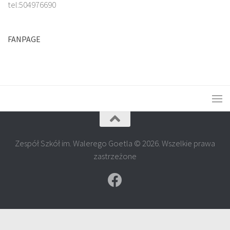
tel:504976690
FANPAGE
Zespół Szkół im. Walerego Goetla © 2026. Wszelkie prawa
zastrzeżone