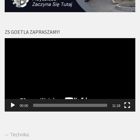
ZS GOETLA ZAPRASZAMY!
Odtwarzacz
video
00:00
11:18
Technika