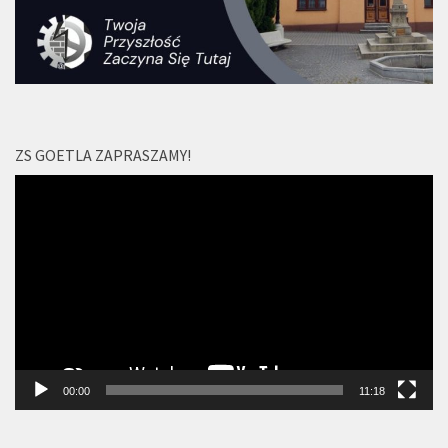
ZS GOETLA ZAPRASZAMY!
Odtwarzacz
video
00:00
11:18