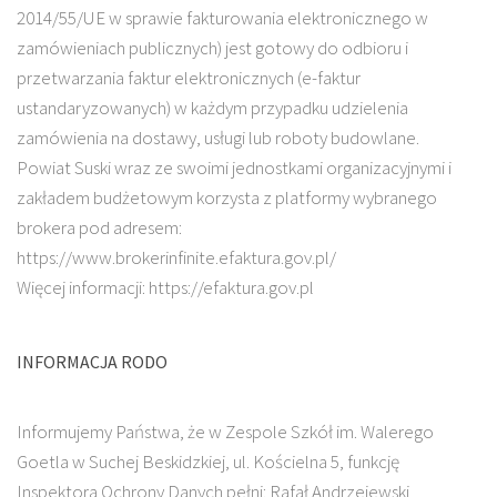
2014/55/UE w sprawie fakturowania elektronicznego w
zamówieniach publicznych) jest gotowy do odbioru i
przetwarzania faktur elektronicznych (e-faktur
ustandaryzowanych) w każdym przypadku udzielenia
zamówienia na dostawy, usługi lub roboty budowlane.
Powiat Suski wraz ze swoimi jednostkami organizacyjnymi i
zakładem budżetowym korzysta z platformy wybranego
brokera pod adresem:
https://www.brokerinfinite.efaktura.gov.pl/
Więcej informacji: https://efaktura.gov.pl
INFORMACJA RODO
Informujemy Państwa, że w Zespole Szkół im. Walerego
Goetla w Suchej Beskidzkiej, ul. Kościelna 5, funkcję
Inspektora Ochrony Danych pełni: Rafał Andrzejewski