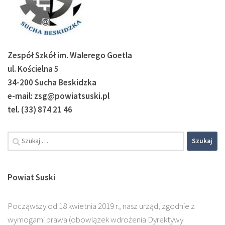
Zespół Szkół im. Walerego Goetla
ul. Kościelna 5
34-200 Sucha Beskidzka
e-mail: zsg@powiatsuski.pl
tel. (33) 874 21 46
Powiat Suski
Począwszy od 18 kwietnia 2019 r., nasz urząd, zgodnie z
wymogami prawa (obowiązek wdrożenia Dyrektywy