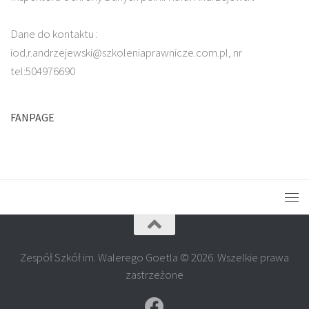
Dane do kontaktu :
iod.r.andrzejewski@szkoleniaprawnicze.com.pl, nr
tel:504976690
FANPAGE
Zespół Szkół im. Walerego Goetla © 2026. Wszelkie prawa
zastrzeżone