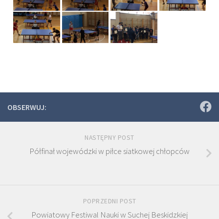
OBSERWUJ:
NASTĘPNY POST
Półfinał wojewódzki w piłce siatkowej chłopców
POPRZEDNI POST
Powiatowy Festiwal Nauki w Suchej Beskidzkiej