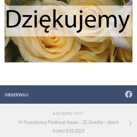
OBSERWUJ:
NASTĘPNY POST
VI Powiatowy Festiwal Nauki – ZS Goetla – dzień
trzeci 9.03.2023