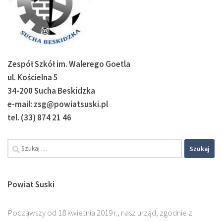
Zespół Szkół im. Walerego Goetla
ul. Kościelna 5
34-200 Sucha Beskidzka
e-mail: zsg@powiatsuski.pl
tel. (33) 874 21 46
Szukaj:
Powiat Suski
Począwszy od 18 kwietnia 2019 r., nasz urząd, zgodnie z