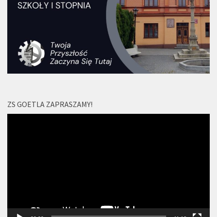
ZS GOETLA ZAPRASZAMY!
Odtwarzacz
video