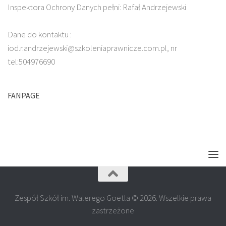
Inspektora Ochrony Danych pełni: Rafał Andrzejewski
Dane do kontaktu :
iod.r.andrzejewski@szkoleniaprawnicze.com.pl, nr
tel:504976690
FANPAGE
Zespół Szkół im. Walerego Goetla © 2026. Wszelkie prawa
zastrzeżone