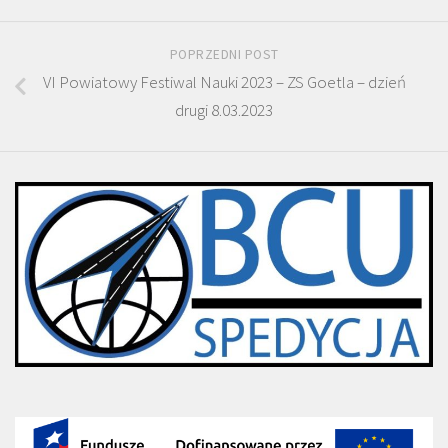
POPRZEDNI POST
VI Powiatowy Festiwal Nauki 2023 – ZS Goetla – dzień
drugi 8.03.2023