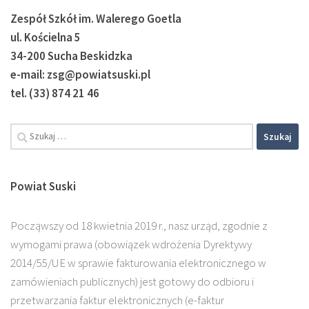
Zespół Szkół im. Walerego Goetla
ul. Kościelna 5
34-200 Sucha Beskidzka
e-mail: zsg@powiatsuski.pl
tel. (33) 874 21 46
Szukaj:
Powiat Suski
Począwszy od 18 kwietnia 2019 r., nasz urząd, zgodnie z
wymogami prawa (obowiązek wdrożenia Dyrektywy
2014/55/UE w sprawie fakturowania elektronicznego w
zamówieniach publicznych) jest gotowy do odbioru i
przetwarzania faktur elektronicznych (e-faktur