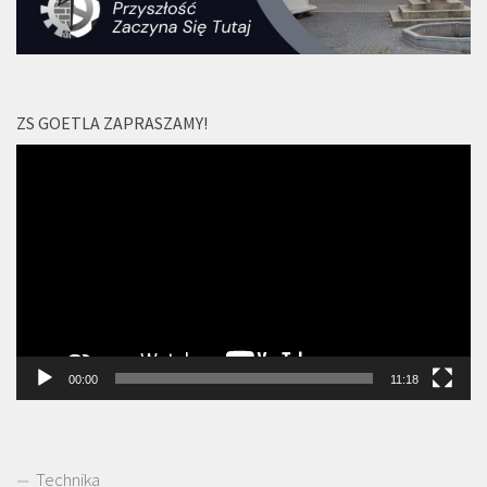
ZS GOETLA ZAPRASZAMY!
Odtwarzacz
video
00:00
11:18
Technika