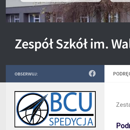
Zespół Szkół im. Wa
PODRĘC
OBSERWUJ:
Zest
Podr