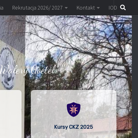
ia
Rekrutacja 2026/ 2027
Kontakt
IOD
Walery Goetel
Kursy CKZ 2025