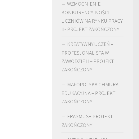
WZMOCNIENIE
KONKURENCYJNOŚCI
UCZNIÓW NA RYNKU PRACY
II- PROJEKT ZAKOŃCZONY
KREATYWNY UCZEŃ –
PROFESJONALISTA W
ZAWODZIE II – PROJEKT
ZAKOŃCZONY
MAŁOPOLSKA CHMURA
EDUKACYJNA – PROJEKT
ZAKOŃCZONY
ERASMUS+ PROJEKT
ZAKOŃCZONY