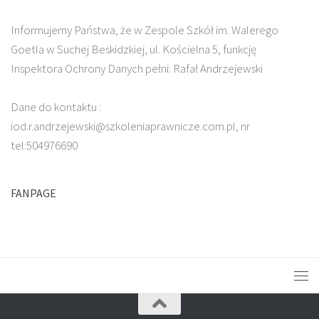
Informujemy Państwa, że w Zespole Szkół im. Walerego
Goetla w Suchej Beskidzkiej, ul. Kościelna 5, funkcję
Inspektora Ochrony Danych pełni: Rafał Andrzejewski
Dane do kontaktu :
iod.r.andrzejewski@szkoleniaprawnicze.com.pl, nr
tel:504976690
FANPAGE