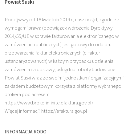
Powiat Suski
Począwszy od 18 kwietnia 2019 r., nasz urząd, zgodnie z
wymogami prawa (obowiązek wdrożenia Dyrektywy
2014/55/UE w sprawie fakturowania elektronicznego w
zamówieniach publicznych) jest gotowy do odbioru i
przetwarzania faktur elektronicznych (e-faktur
ustandaryzowanych) w każdym przypadku udzielenia
zamówienia na dostawy, usługi lub roboty budowlane.
Powiat Suski wraz ze swoimi jednostkami organizacyjnymi i
zakładem budżetowym korzysta z platformy wybranego
brokera pod adresem:
https://www.brokerinfinite.efaktura.gov.pl/
Więcej informacji: https://efaktura.gov.pl
INFORMACJA RODO