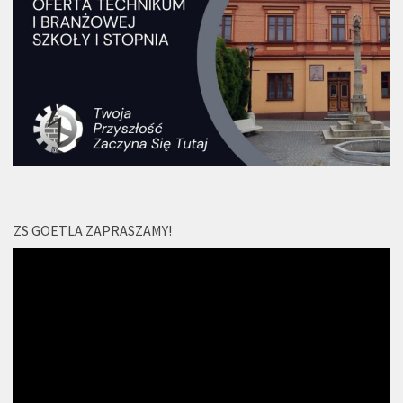
ZS GOETLA ZAPRASZAMY!
Odtwarzacz
video