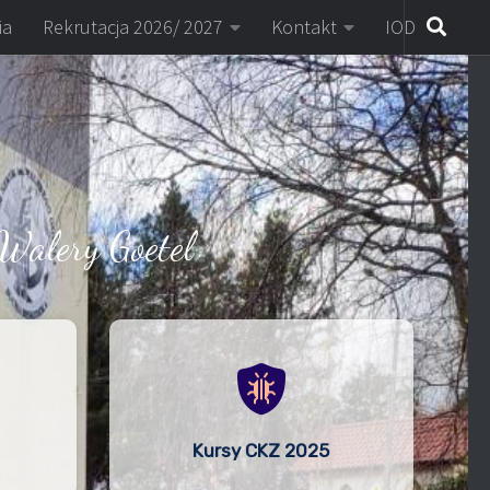
ia
Rekrutacja 2026/ 2027
Kontakt
IOD
Walery Goetel
Kursy CKZ 2025