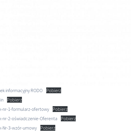
ek informacyjny RODO
Pobierz
in
Pobierz
k-nr-1-formularz-ofertowy
Pobierz
k-nr-2-oświadczenie-Oferenta
Pobierz
ik-Nr-3-wzór-umowy
Pobierz