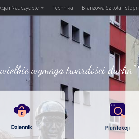
cja i Nauczyciele
Technika
Branżowa Szkoła I stopn
 wielkie wymaga twardości ducha" 
Dziennik
Plan lekcji