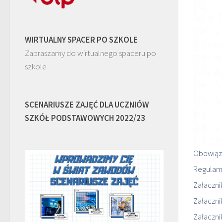
WIRTUALNY SPACER PO SZKOLE
Zapraszamy do wirtualnego spaceru po
szkole
SCENARIUSZE ZAJĘĆ DLA UCZNIÓW
SZKÓŁ PODSTAWOWYCH 2022/23
Obowiąz
Regulam
Załaczni
Załaczni
Załaczn