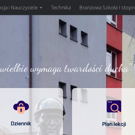
cja i Nauczyciele
Technika
Branżowa Szkoła I stopn
 wielkie wymaga twardości ducha" 
Dziennik
Plan lekcji