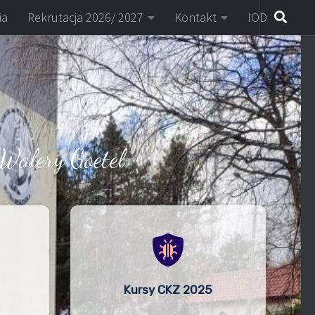
ia
Rekrutacja 2026/ 2027
Kontakt
IOD
Walery Goetel
Kursy CKZ 2025