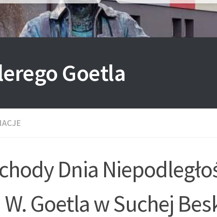
lerego Goetla
MACJE
chody Dnia Niepodległoś
 W. Goetla w Suchej Besk