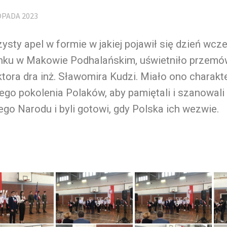
OPADA 2023
ysty apel w formie w jakiej pojawił się dzień wcze
nku w Makowie Podhalańskim, uświetniło przemó
tora dra inż. Sławomira Kudzi. Miało ono charak
go pokolenia Polaków, aby pamiętali i szanowali
go Narodu i byli gotowi, gdy Polska ich wezwie.