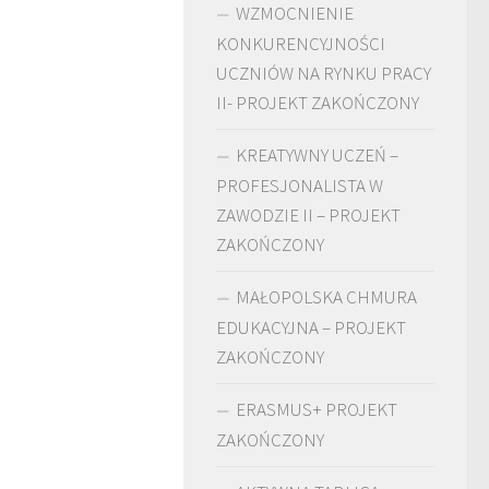
WZMOCNIENIE
KONKURENCYJNOŚCI
UCZNIÓW NA RYNKU PRACY
II- PROJEKT ZAKOŃCZONY
KREATYWNY UCZEŃ –
PROFESJONALISTA W
ZAWODZIE II – PROJEKT
ZAKOŃCZONY
MAŁOPOLSKA CHMURA
EDUKACYJNA – PROJEKT
ZAKOŃCZONY
ERASMUS+ PROJEKT
ZAKOŃCZONY