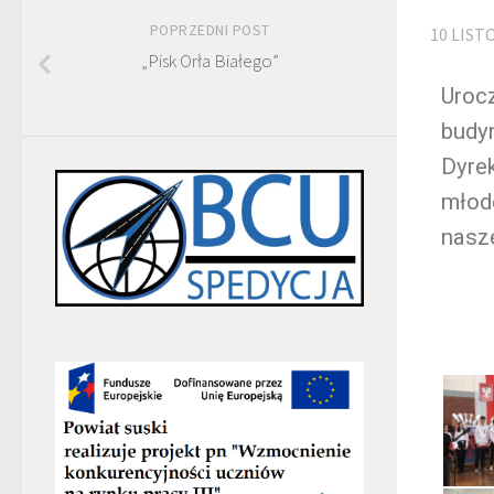
POPRZEDNI POST
10 LIST
„Pisk Orła Białego”
Urocz
budy
Dyrek
młode
nasze