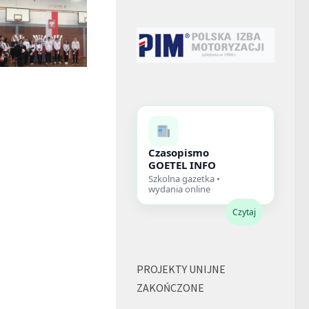
Apel ZS Goetla w Suchej B.
Apel ZS Goetla w Suchej B.
Czasopismo
GOETEL INFO
Szkolna gazetka •
wydania online
Czytaj
PROJEKTY UNIJNE
ZAKOŃCZONE