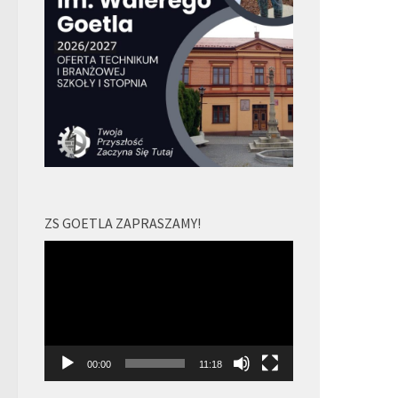
ZS GOETLA ZAPRASZAMY!
Odtwarzacz
video
00:00
11:18