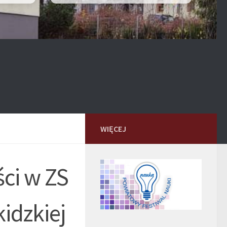
WIĘCEJ
ci w ZS
idzkiej