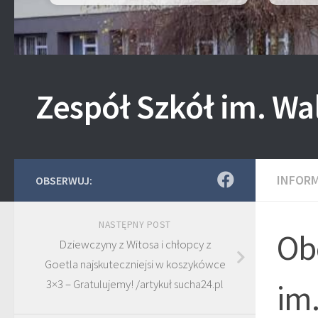
Zespół Szkół im. Wa
INFOR
OBSERWUJ:
NASTĘPNY POST
Ob
Dziewczyny z Witosa i chłopcy z
Goetla najskuteczniejsi w koszykówce
3×3 – Gratulujemy! /artykuł sucha24.pl
im.