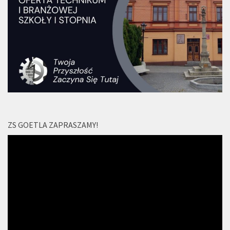
ZS GOETLA ZAPRASZAMY!
Odtwarzacz
video