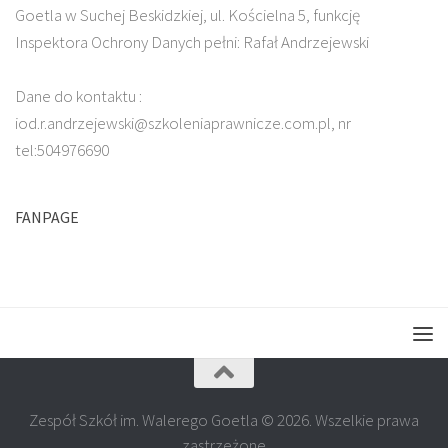
Goetla w Suchej Beskidzkiej, ul. Kościelna 5, funkcję
Inspektora Ochrony Danych pełni: Rafał Andrzejewski
Dane do kontaktu :
iod.r.andrzejewski@szkoleniaprawnicze.com.pl, nr
tel:504976690
FANPAGE
Zespół Szkół im. Walerego Goetla © 2026. Wszelkie prawa
zastrzeżone