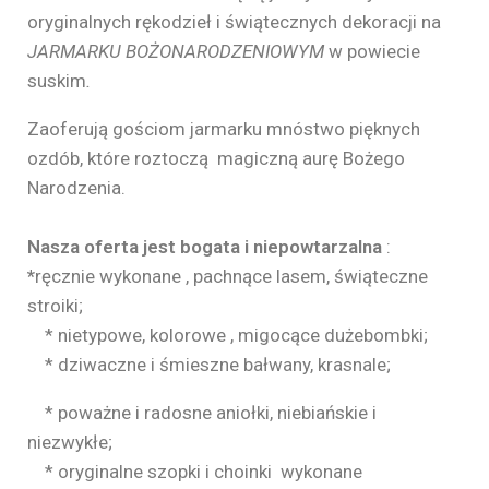
oryginalnych rękodzieł i świątecznych dekoracji na
JARMARKU BOŻONARODZENIOWYM
w powiecie
suskim
.
Zaoferują gościom jarmarku mnóstwo pięknych
ozdób, które roztoczą magiczną aurę Bożego
Narodzenia.
Nasza oferta jest bogata i niepowtarzalna
:
*
ręcznie wykonane , pachnące lasem, świąteczne
stroiki;
* nietypowe, kolorowe , migocące dużebombki;
* dziwaczne i śmieszne bałwany, krasnale;
* poważne i radosne aniołki, niebiańskie i
niezwykłe;
* oryginalne szopki i choinki wykonane