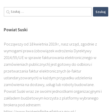
Powiat Suski
Począwszy od 18 kwietnia 2019 r., nasz urząd, zgodnie z
wymogami prawa (obowiązek wdrożenia Dyrektywy
2014/55/UE w sprawie fakturowania elektronicznego w
zamówieniach publicznych) jest gotowy do odbioru i
przetwarzania faktur elektronicznych (e-faktur
ustandaryzowanych) w każdym przypadku udzielenia
zamówienia na dostawy, usługi lub roboty budowlane.
Powiat Suski wraz ze swoimi jednostkami organizacyjnymi i
zakładem budżetowym korzysta z platformy wybranego
brokera pod adresem:
https://www.brokerinfinite.efaktura.gov.pl/