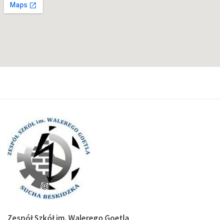
Zespół Szkół im. Walerego Goetla