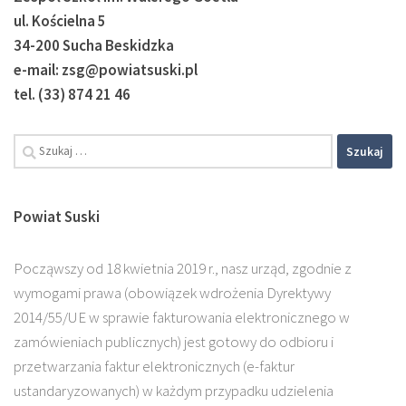
ul. Kościelna 5
34-200 Sucha Beskidzka
e-mail: zsg@powiatsuski.pl
tel. (33) 874 21 46
Szukaj:
Powiat Suski
Począwszy od 18 kwietnia 2019 r., nasz urząd, zgodnie z
wymogami prawa (obowiązek wdrożenia Dyrektywy
2014/55/UE w sprawie fakturowania elektronicznego w
zamówieniach publicznych) jest gotowy do odbioru i
przetwarzania faktur elektronicznych (e-faktur
ustandaryzowanych) w każdym przypadku udzielenia