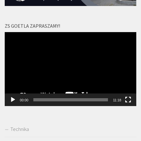
ZS GOETLA ZAPRASZAMY!
Odtwarzacz
video
00:00
11:18
Technika