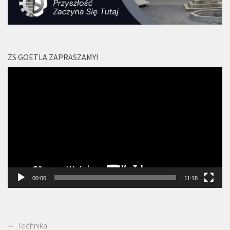
ZS GOETLA ZAPRASZAMY!
Odtwarzacz
video
00:00
11:18
Technika