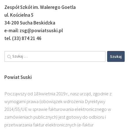
Zespół Szkół im. Walerego Goetla
ul. Kościelna 5
34-200 Sucha Beskidzka
e-mail: zsg@powiatsuski.pl
tel. (33) 874 21 46
Szukaj:
Powiat Suski
Począwszy od 18 kwietnia 2019 r., nasz urząd, zgodnie z
wymogami prawa (obowiązek wdrożenia Dyrektywy
2014/55/UE w sprawie fakturowania elektronicznego w
zamówieniach publicznych) jest gotowy do odbioru i
przetwarzania faktur elektronicznych (e-faktur