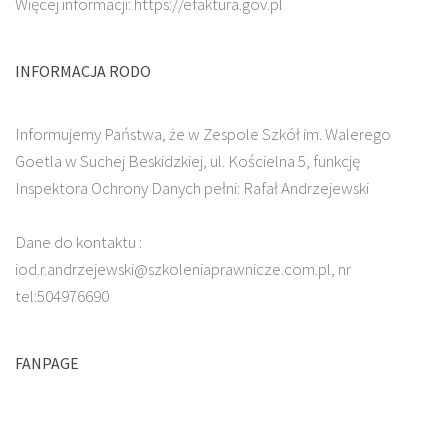
Więcej informacji: https://efaktura.gov.pl
INFORMACJA RODO
Informujemy Państwa, że w Zespole Szkół im. Walerego
Goetla w Suchej Beskidzkiej, ul. Kościelna 5, funkcję
Inspektora Ochrony Danych pełni: Rafał Andrzejewski
Dane do kontaktu :
iod.r.andrzejewski@szkoleniaprawnicze.com.pl, nr
tel:504976690
FANPAGE