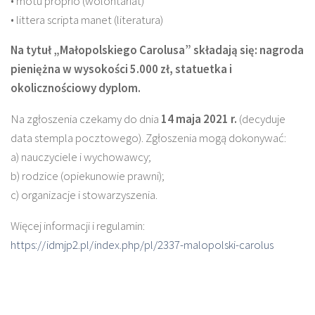
• motu proprio (wolontariat)
• littera scripta manet (literatura)
Na tytuł „Małopolskiego Carolusa” składają się: nagroda
pieniężna w wysokości 5.000 zł, statuetka i
okolicznościowy dyplom.
Na zgłoszenia czekamy do dnia
14 maja 2021 r.
(decyduje
data stempla pocztowego). Zgłoszenia mogą dokonywać:
a) nauczyciele i wychowawcy;
b) rodzice (opiekunowie prawni);
c) organizacje i stowarzyszenia.
Więcej informacji i regulamin:
https://idmjp2.pl/index.php/pl/2337-malopolski-carolus