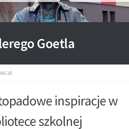
lerego Goetla
MACJE
stopadowe inspiracje w
liotece szkolnej