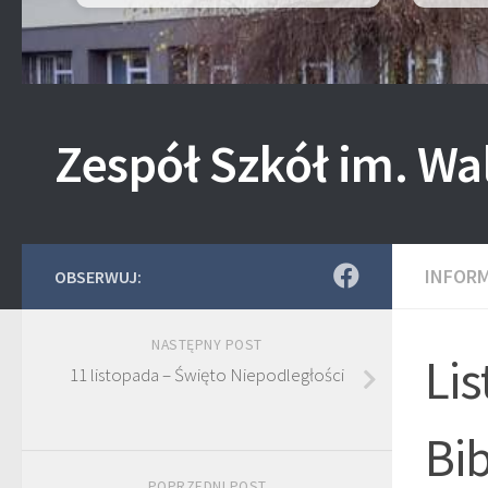
Zespół Szkół im. Wa
INFOR
OBSERWUJ:
NASTĘPNY POST
Li
11 listopada – Święto Niepodległości
Bib
POPRZEDNI POST