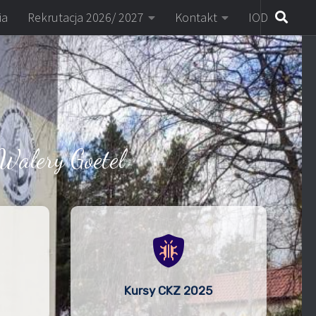
ia
Rekrutacja 2026/ 2027
Kontakt
IOD
Walery Goetel
Kursy CKZ 2025