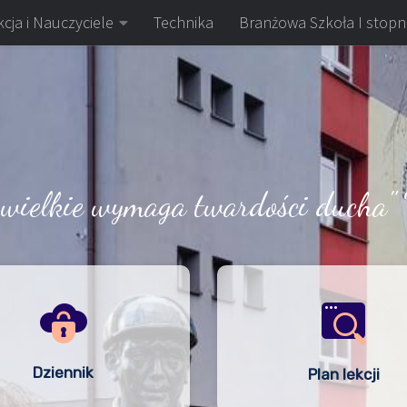
cja i Nauczyciele
Technika
Branżowa Szkoła I stopn
 wielkie wymaga twardości ducha" 
Dziennik
Plan lekcji