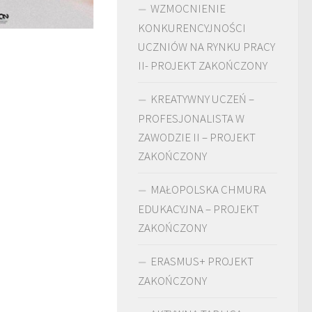
WZMOCNIENIE
KONKURENCYJNOŚCI
UCZNIÓW NA RYNKU PRACY
II- PROJEKT ZAKOŃCZONY
KREATYWNY UCZEŃ –
PROFESJONALISTA W
ZAWODZIE II – PROJEKT
ZAKOŃCZONY
MAŁOPOLSKA CHMURA
EDUKACYJNA – PROJEKT
ZAKOŃCZONY
ERASMUS+ PROJEKT
ZAKOŃCZONY