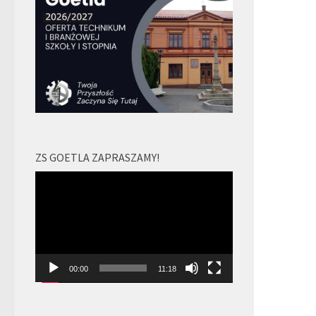
ZS GOETLA ZAPRASZAMY!
Odtwarzacz
video
00:00
11:18