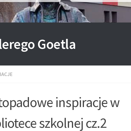
lerego Goetla
MACJE
stopadowe inspiracje w
liotece szkolnej cz.2