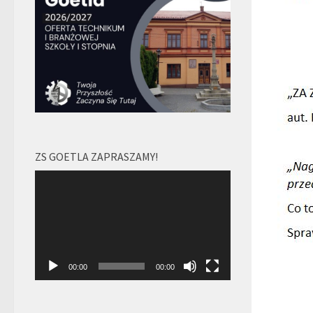
ZS GOETLA ZAPRASZAMY!
Odtwarzacz
video
00:00
00:00