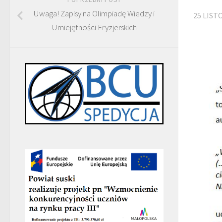
Uwaga! Zapisy na Olimpiadę Wiedzy i
25 LIST
Umiejętności Fryzjerskich