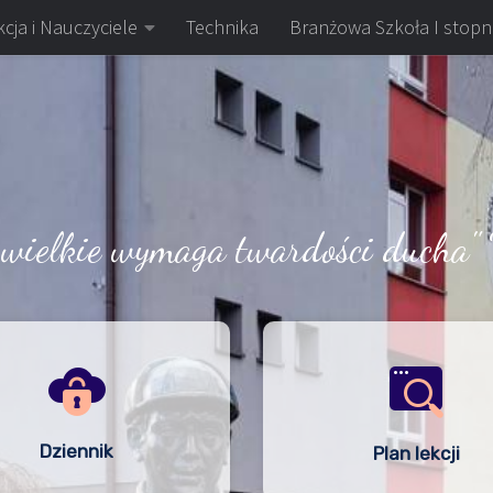
cja i Nauczyciele
Technika
Branżowa Szkoła I stopn
 wielkie wymaga twardości ducha" 
Dziennik
Plan lekcji