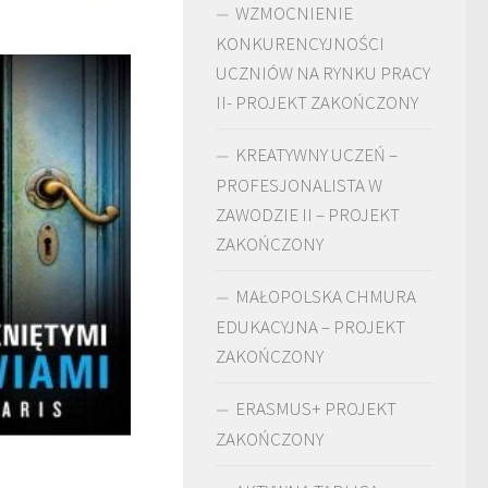
WZMOCNIENIE
KONKURENCYJNOŚCI
UCZNIÓW NA RYNKU PRACY
II- PROJEKT ZAKOŃCZONY
KREATYWNY UCZEŃ –
PROFESJONALISTA W
ZAWODZIE II – PROJEKT
ZAKOŃCZONY
MAŁOPOLSKA CHMURA
EDUKACYJNA – PROJEKT
ZAKOŃCZONY
ERASMUS+ PROJEKT
ZAKOŃCZONY