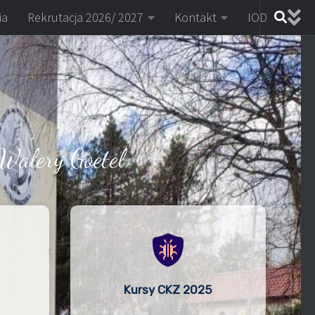
ia
Rekrutacja 2026/ 2027
Kontakt
IOD
Walery Goetel
Kursy CKZ 2025