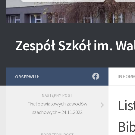
Zespół Szkół im. Wa
INFOR
OBSERWUJ:
NASTĘPNY POST
Li
Finał powiatowych zawodów
szachowych – 24.11.2022
Bib
POPRZEDNI POST