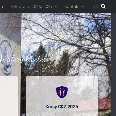
ia
Rekrutacja 2026/ 2027
Kontakt
IOD
Walery Goetel
Kursy CKZ 2025