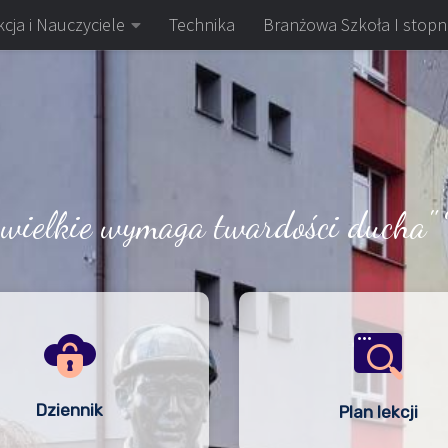
cja i Nauczyciele
Technika
Branżowa Szkoła I stopn
 wielkie wymaga twardości ducha" 
Dziennik
Plan lekcji