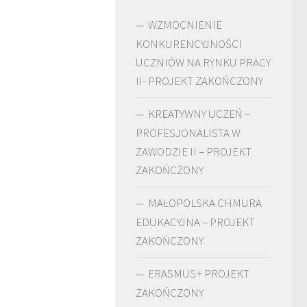
WZMOCNIENIE
KONKURENCYJNOŚCI
UCZNIÓW NA RYNKU PRACY
II- PROJEKT ZAKOŃCZONY
KREATYWNY UCZEŃ –
PROFESJONALISTA W
ZAWODZIE II – PROJEKT
ZAKOŃCZONY
MAŁOPOLSKA CHMURA
EDUKACYJNA – PROJEKT
ZAKOŃCZONY
ERASMUS+ PROJEKT
ZAKOŃCZONY