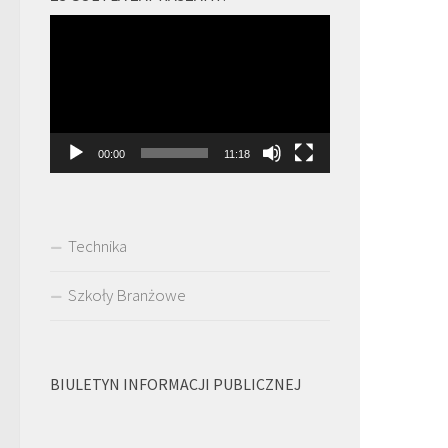
Odtwarzacz
video
00:00
11:18
Technika
Szkoły Branżowe
BIULETYN INFORMACJI PUBLICZNEJ