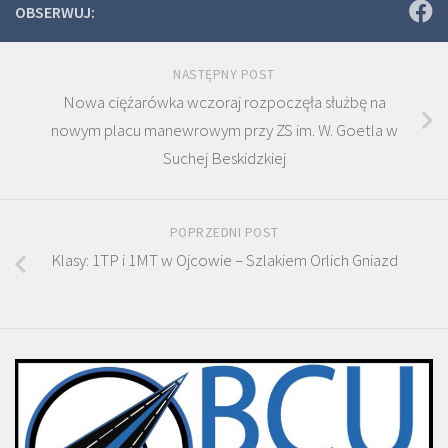
OBSERWUJ:
NASTĘPNY POST
Nowa ciężarówka wczoraj rozpoczęła służbę na
nowym placu manewrowym przy ZS im. W. Goetla w
Suchej Beskidzkiej
POPRZEDNI POST
Klasy: 1TP i 1MT w Ojcowie – Szlakiem Orlich Gniazd