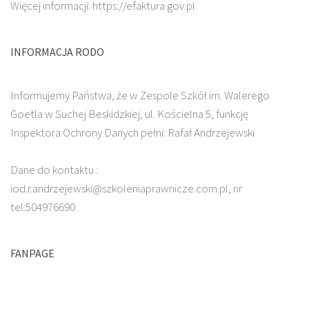
Więcej informacji: https://efaktura.gov.pl
INFORMACJA RODO
Informujemy Państwa, że w Zespole Szkół im. Walerego
Goetla w Suchej Beskidzkiej, ul. Kościelna 5, funkcję
Inspektora Ochrony Danych pełni: Rafał Andrzejewski
Dane do kontaktu :
iod.r.andrzejewski@szkoleniaprawnicze.com.pl, nr
tel:504976690
FANPAGE