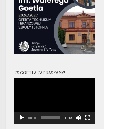
ZS GOETLA ZAPRASZAMY!
Odtwarzacz
video
00:00
11:18