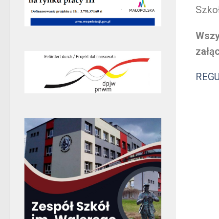
Szko
Wszy
załą
REGU