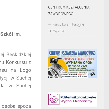
CENTRUM KSZTAŁCENIA
ZAWODOWEGO
Kursy kwalifikacyjne
2025/2026
Szkół im.
j Beskidzkiej
inu Konkursu z
ursu na Logo
ycji w Suchej
tla w Suchej
ż osoba spoza