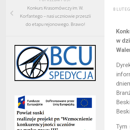
Konkurs Krasomówczy im. W.
8 LUTEG
Korfantego – nasi uczniowie przeszli
do etapu rejonowego. Brawo!
Konk
w dzi
Wale
Dyre
infor
dnie
Bran
Besk
Beski
Tym 