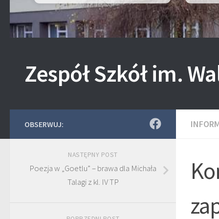
Zespół Szkół im. Wa
INFOR
OBSERWUJ:
NASTĘPNY POST
Ko
Poezja w „Goetlu” – brawa dla Michała
Talagi z kl. IV TP
za
POPRZEDNI POST