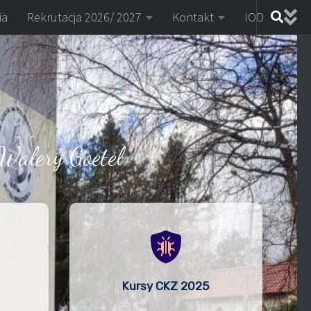
ia
Rekrutacja 2026/ 2027
Kontakt
IOD
Walery Goetel
Kursy CKZ 2025