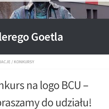
lerego Goetla
MACJE
/
KONKURSY
nkurs na logo BCU –
praszamy do udziału!