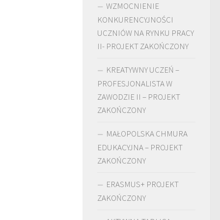
WZMOCNIENIE
KONKURENCYJNOŚCI
UCZNIÓW NA RYNKU PRACY
II- PROJEKT ZAKOŃCZONY
KREATYWNY UCZEŃ –
PROFESJONALISTA W
ZAWODZIE II – PROJEKT
ZAKOŃCZONY
MAŁOPOLSKA CHMURA
EDUKACYJNA – PROJEKT
ZAKOŃCZONY
ERASMUS+ PROJEKT
ZAKOŃCZONY