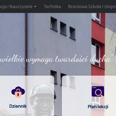
cja i Nauczyciele
Technika
Branżowa Szkoła I stopn
 wielkie wymaga twardości ducha" 
Dziennik
Plan lekcji