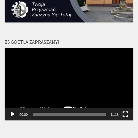
ZS GOETLA ZAPRASZAMY!
Odtwarzacz
video
00:00
11:18