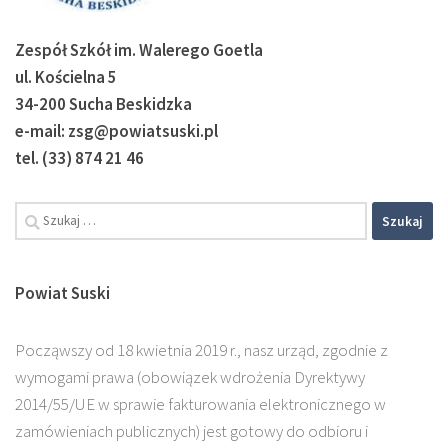
Zespół Szkół im. Walerego Goetla
ul. Kościelna 5
34-200 Sucha Beskidzka
e-mail: zsg@powiatsuski.pl
tel. (33) 874 21 46
Powiat Suski
Począwszy od 18 kwietnia 2019 r., nasz urząd, zgodnie z
wymogami prawa (obowiązek wdrożenia Dyrektywy
2014/55/UE w sprawie fakturowania elektronicznego w
zamówieniach publicznych) jest gotowy do odbioru i