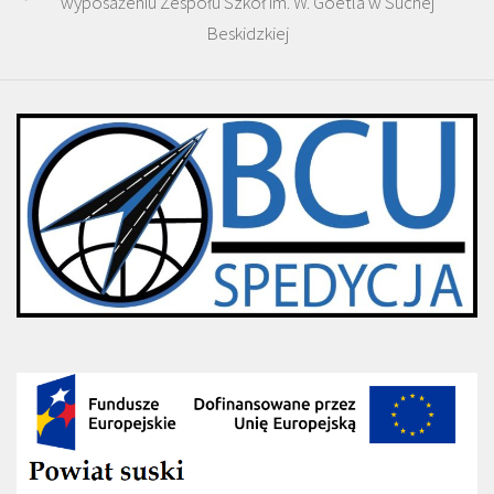
wyposażeniu Zespołu Szkół im. W. Goetla w Suchej
Beskidzkiej