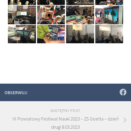
OBSERWUJ:
NASTĘPNY POST
VI Powiatowy Festiwal Nauki 2023 – ZS Goetla – dzień
drugi 8.03.2023