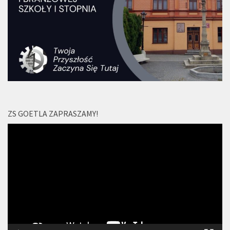
ZS GOETLA ZAPRASZAMY!
Odtwarzacz
video