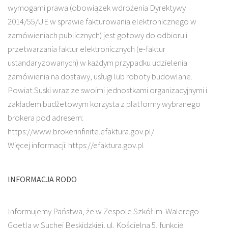
wymogami prawa (obowiązek wdrożenia Dyrektywy
2014/55/UE w sprawie fakturowania elektronicznego w
zamówieniach publicznych) jest gotowy do odbioru i
przetwarzania faktur elektronicznych (e-faktur
ustandaryzowanych) w każdym przypadku udzielenia
zamówienia na dostawy, usługi lub roboty budowlane.
Powiat Suski wraz ze swoimi jednostkami organizacyjnymi i
zakładem budżetowym korzysta z platformy wybranego
brokera pod adresem:
https://www.brokerinfinite.efaktura.gov.pl/
Więcej informacji: https://efaktura.gov.pl
INFORMACJA RODO
Informujemy Państwa, że w Zespole Szkół im. Walerego
Goetla w Suchej Beskidzkiej, ul. Kościelna 5, funkcję