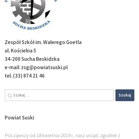
Zespół Szkół im. Walerego Goetla
ul. Kościelna 5
34-200 Sucha Beskidzka
e-mail: zsg@powiatsuski.pl
tel. (33) 874 21 46
Powiat Suski
Począwszy od 18 kwietnia 2019 r., nasz urząd, zgodnie z