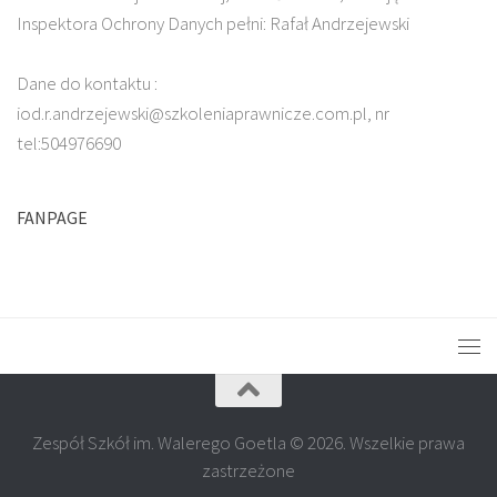
Inspektora Ochrony Danych pełni: Rafał Andrzejewski
Dane do kontaktu :
iod.r.andrzejewski@szkoleniaprawnicze.com.pl, nr
tel:504976690
FANPAGE
Zespół Szkół im. Walerego Goetla © 2026. Wszelkie prawa
zastrzeżone