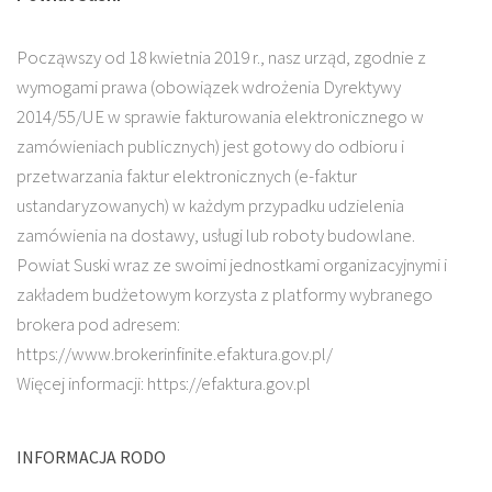
Począwszy od 18 kwietnia 2019 r., nasz urząd, zgodnie z
wymogami prawa (obowiązek wdrożenia Dyrektywy
2014/55/UE w sprawie fakturowania elektronicznego w
zamówieniach publicznych) jest gotowy do odbioru i
przetwarzania faktur elektronicznych (e-faktur
ustandaryzowanych) w każdym przypadku udzielenia
zamówienia na dostawy, usługi lub roboty budowlane.
Powiat Suski wraz ze swoimi jednostkami organizacyjnymi i
zakładem budżetowym korzysta z platformy wybranego
brokera pod adresem:
https://www.brokerinfinite.efaktura.gov.pl/
Więcej informacji: https://efaktura.gov.pl
INFORMACJA RODO