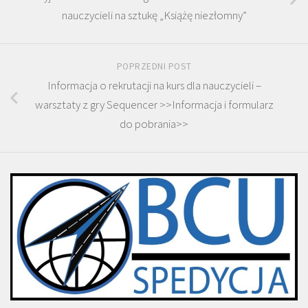
nauczycieli na sztukę „Książę niezłomny”
POPRZEDNI POST
Informacja o rekrutacji na kurs dla nauczycieli –
warsztaty z gry Sequencer >>Informacja i formularz
do pobrania>>