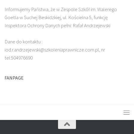
Informujemy Państwa, że w Zespole Szkół im. Walerego
Goetla w Suchej Beskidzkiej, ul. Kościelna 5, funkcję
Inspektora Ochrony Danych pełni: Rafał Andrzejewski
Dane do kontaktu :
iod.r.andrzejewski@szkoleniaprawnicze.com.pl, nr
tel:504976690
FANPAGE