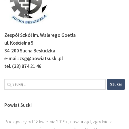
Zespół Szkół im. Walerego Goetla
ul. Kościelna 5
34-200 Sucha Beskidzka
e-mail: zsg@powiatsuski.pl
tel. (33) 874 21 46
Szukaj:
Powiat Suski
Począwszy od 18 kwietnia 2019 r., nasz urząd, zgodnie z