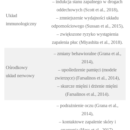
– indukcja stanu zapalnego w drogach
oddechowych (Scott et al., 2018),
Układ
– zmniejszenie wydajności układu
immunologiczny
odpornościowego (Sussan et al., 2015),
– zwiększone ryzyko wystąpienia
zapalenia płuc (Miyashita et al., 2018).
– zmiany behawioralne (Grana et al.,
2014),
Ośrodkowy
– upośledzenie pamięci (modele
układ nerwowy
zwierzęce) (Farsalinos et al., 2014),
– skurcze mięśni i drżenie mięśni
(Farsalinos et al., 2014).
– podrażnienie oczu (Grana et al.,
2014),
– kontaktowe zapalenie skóry i
oparzenia (Hess et al., 2017),