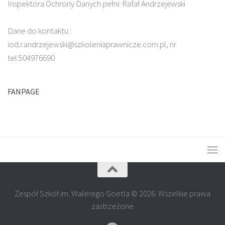
Inspektora Ochrony Danych pełni: Rafał Andrzejewski
Dane do kontaktu :
iod.r.andrzejewski@szkoleniaprawnicze.com.pl, nr
tel:504976690
FANPAGE
Zespół Szkół im. Walerego Goetla © 2026. Wszelkie prawa
zastrzeżone