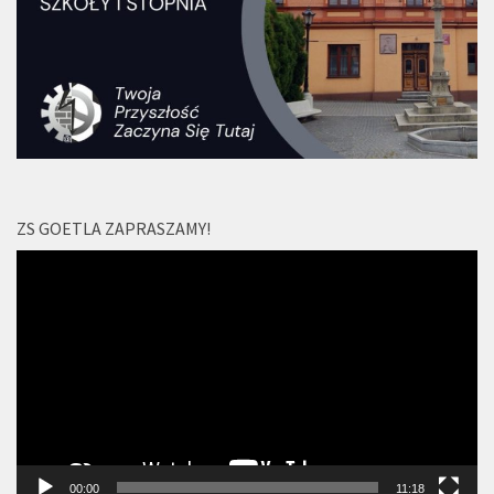
ZS GOETLA ZAPRASZAMY!
Odtwarzacz
video
00:00
11:18