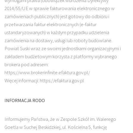
wymogami prawa (obowiązek wdrożenia Dyrektywy
2014/55/UE w sprawie fakturowania elektronicznego w
zamówieniach publicznych) jest gotowy do odbioru i
przetwarzania faktur elektronicznych (e-faktur
ustandaryzowanych) w każdym przypadku udzielenia
zamówienia na dostawy, usługi lub roboty budowlane.
Powiat Suski wraz ze swoimi jednostkami organizacyjnymi i
zakładem budżetowym korzysta z platformy wybranego
brokera pod adresem:
https://www.brokerinfinite.efaktura.gov.pl/
Więcej informacji: https://efaktura.gov.pl
INFORMACJA RODO
Informujemy Państwa, że w Zespole Szkół im. Walerego
Goetla w Suchej Beskidzkiej, ul. Kościelna 5, funkcję