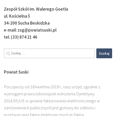
Zespół Szkół im. Walerego Goetla
ul. Kościelna 5
34-200 Sucha Beskidzka
e-mail: zsg@powiatsuski.pl
tel. (33) 874 21 46
Szukaj:
Powiat Suski
Począwszy od 18 kwietnia 2019 r., nasz urząd, zgodnie z
wymogami prawa (obowiązek wdrożenia Dyrektywy
2014/55/UE w sprawie fakturowania elektronicznego w
zamówieniach publicznych) jest gotowy do odbioru i
przetwarzania faktur elektronicznych (e-faktur