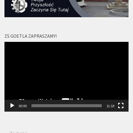
ZS GOETLA ZAPRASZAMY!
Odtwarzacz
video
00:00
11:18