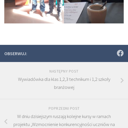
OBSERWUJ:
NASTĘPNY POST
Wywiadówka dla klas 1,2,3 technikum i 1,2 szkoły
branżowej
POPRZEDNI POST
W dniu dzisiejszym ruszają kolejne kursy w ramach
projektu „Wzmocnienie konkurencyjności uczniów na