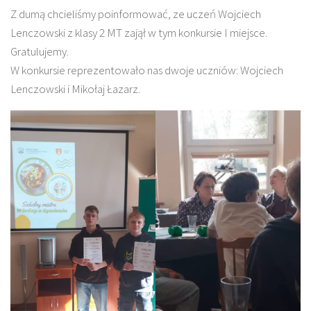
Z dumą chcieliśmy poinformować, ze uczeń Wojciech
Lenczowski z klasy 2 MT zajął w tym konkursie I miejsce.
Gratulujemy.
W konkursie reprezentowało nas dwoje uczniów: Wojciech
Lenczowski i Mikołaj Łazarz.