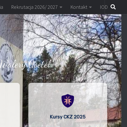
ia
Rekrutacja 2026/ 2027
Kontakt
IOD
Walery Goetel
Kursy CKZ 2025