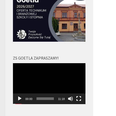
ZS GOETLA ZAPRASZAMY!
Odtwarzacz
video
00:00
11:18