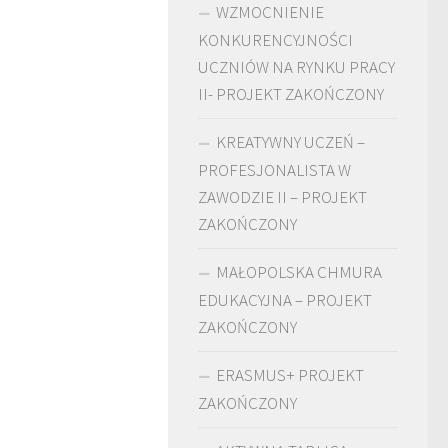
WZMOCNIENIE
KONKURENCYJNOŚCI
UCZNIÓW NA RYNKU PRACY
II- PROJEKT ZAKOŃCZONY
KREATYWNY UCZEŃ –
PROFESJONALISTA W
ZAWODZIE II – PROJEKT
ZAKOŃCZONY
MAŁOPOLSKA CHMURA
EDUKACYJNA – PROJEKT
ZAKOŃCZONY
ERASMUS+ PROJEKT
ZAKOŃCZONY