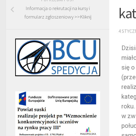
kat
Informacja o rekrutacji na kursy i
formularz zgłoszeniowy >>Kliknij
4 STYCZ
Dzisi
miał
się 
(prz
reali
kateg
roku
w zwi
połud
samoc