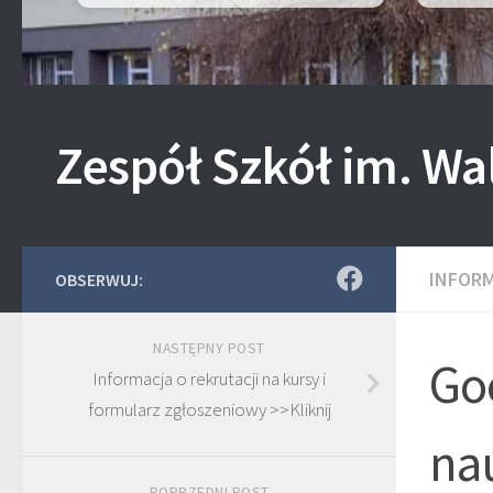
Zespół Szkół im. Wa
INFOR
OBSERWUJ:
NASTĘPNY POST
Go
Informacja o rekrutacji na kursy i
formularz zgłoszeniowy >>Kliknij
nau
POPRZEDNI POST