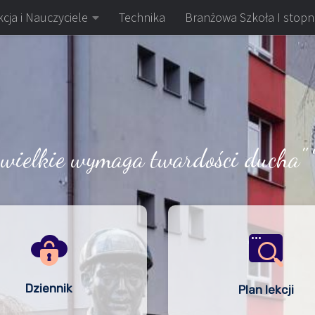
cja i Nauczyciele
Technika
Branżowa Szkoła I stopn
 wielkie wymaga twardości ducha" 
Dziennik
Plan lekcji