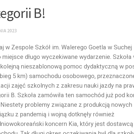
egorii B!
NIA 2023
aj w Zespole Szkół im. Walerego Goetla w Suchej 
o miejsce długo wyczekiwane wydarzenie. Szkoła
o kolejną nieszablonową pomoc dydaktyczną w po
ebieg 5 km) samochodu osobowego, przeznaczon
zacji zajęć szkolnych z zakresu nauki jazdy na pr
orii B. Szkoła zamówiła ten samochód już pod ko
. Niestety problemy związane z produkcją nowy
ązku z pandemią i wojną dotknęły również
niowokoreański koncern Kia, który jest dostawcą
hodu. Tak długi okres oczekiwania był dla szkoł