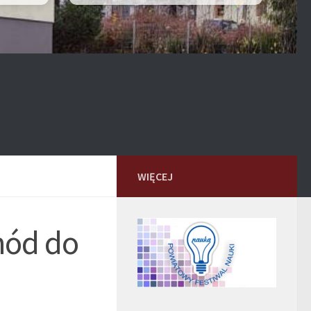
WIĘCEJ
hód do