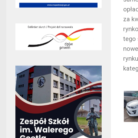
opła
za kw
rynko
tego
noweg
rynku
kateg