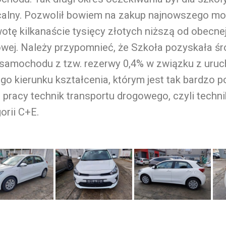
calny. Pozwolił bowiem na zakup najnowszego mo
otę kilkanaście tysięcy złotych niższą od obecne
wej. Należy przypomnieć, że Szkoła pozyskała śr
 samochodu z tzw. rezerwy 0,4% w związku z uru
o kierunku kształcenia, którym jest tak bardzo 
 pracy technik transportu drogowego, czyli techn
orii C+E.
Kia
Kia
Kia