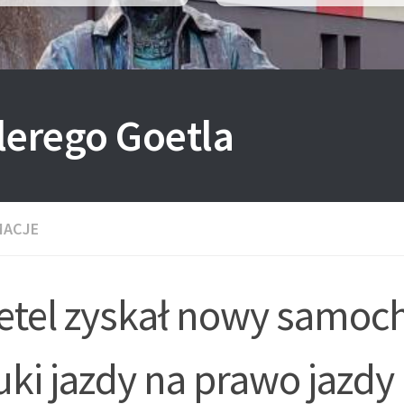
lerego Goetla
MACJE
etel zyskał nowy samoc
ki jazdy na prawo jazdy