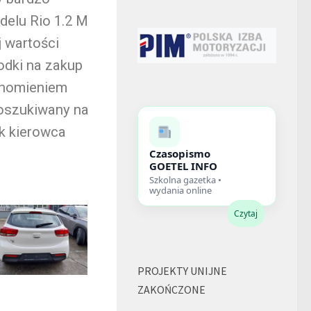
delu Rio 1.2 M
j wartości
odki na zakup
chomieniem
poszukiwany na
ik kierowca
Czasopismo
GOETEL INFO
Szkolna gazetka •
wydania online
Czytaj
PROJEKTY UNIJNE
ZAKOŃCZONE
Kia