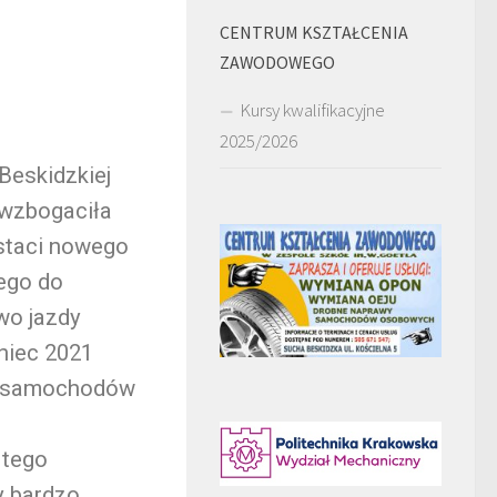
CENTRUM KSZTAŁCENIA
ZAWODOWEGO
Kursy kwalifikacyjne
2025/2026
Beskidzkiej
 wzbogaciła
staci nowego
ego do
awo jazdy
niec 2021
ch samochodów
 tego
y bardzo