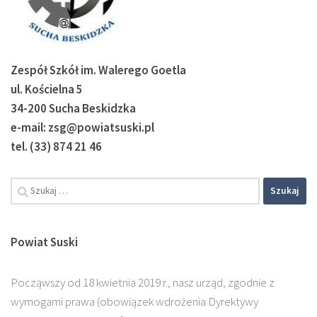
Zespół Szkół im. Walerego Goetla
ul. Kościelna 5
34-200 Sucha Beskidzka
e-mail: zsg@powiatsuski.pl
tel. (33) 874 21 46
Powiat Suski
Począwszy od 18 kwietnia 2019 r., nasz urząd, zgodnie z
wymogami prawa (obowiązek wdrożenia Dyrektywy