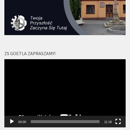
ZS GOETLA ZAPRASZAMY!
Odtwarzacz
video
00:00
11:18