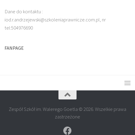
Dane do kontaktu :
iod.r.andrzejewski@szkoleniaprawnicze.com.pl, nr
tel:504976690
FANPAGE
Zespół Szkół im. Walerego Goetla © 2026. Wszelkie prawa
zastrzeżone