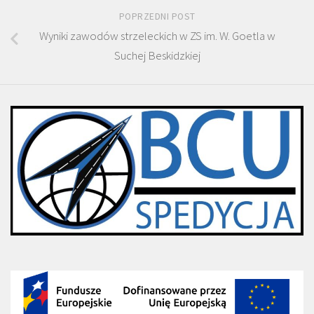
POPRZEDNI POST
Wyniki zawodów strzeleckich w ZS im. W. Goetla w
Suchej Beskidzkiej