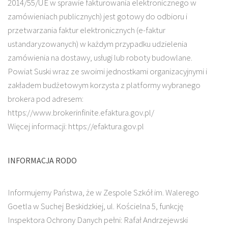
2014/55/UE w sprawie fakturowania elektronicznego w
zamówieniach publicznych) jest gotowy do odbioru i
przetwarzania faktur elektronicznych (e-faktur
ustandaryzowanych) w każdym przypadku udzielenia
zamówienia na dostawy, usługi lub roboty budowlane.
Powiat Suski wraz ze swoimi jednostkami organizacyjnymi i
zakładem budżetowym korzysta z platformy wybranego
brokera pod adresem:
https://www.brokerinfinite.efaktura.gov.pl/
Więcej informacji: https://efaktura.gov.pl
INFORMACJA RODO
Informujemy Państwa, że w Zespole Szkół im. Walerego
Goetla w Suchej Beskidzkiej, ul. Kościelna 5, funkcję
Inspektora Ochrony Danych pełni: Rafał Andrzejewski